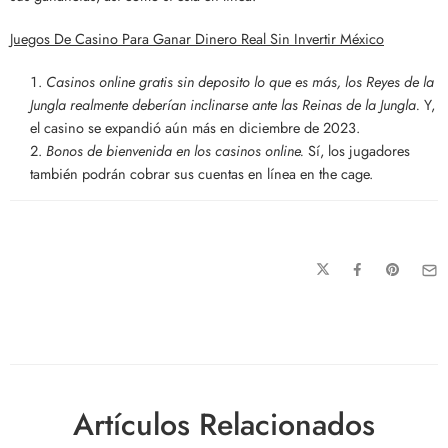
Juegos De Casino Para Ganar Dinero Real Sin Invertir México
Casinos online gratis sin deposito lo que es más, los Reyes de la
Jungla realmente deberían inclinarse ante las Reinas de la Jungla.
Y,
el casino se expandió aún más en diciembre de 2023.
Bonos de bienvenida en los casinos online.
Sí, los jugadores
también podrán cobrar sus cuentas en línea en the cage.
Artículos Relacionados