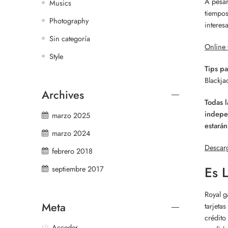
A pesar
Musics
tiempos
Photography
interes
Sin categoría
Online
Style
Tips pa
Blackja
Archives
Todas l
indepen
marzo 2025
estarán
marzo 2024
Descar
febrero 2018
Es 
septiembre 2017
Royal g
Meta
tarjeta
crédito
Acceder