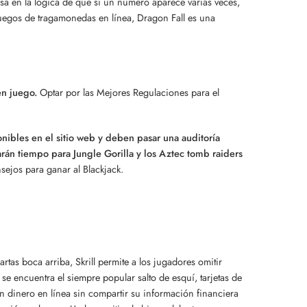
asa en la lógica de que si un número aparece varias veces,
a juegos de tragamonedas en línea, Dragon Fall es una
 en juego.
Optar por las Mejores Regulaciones para el
onibles en el sitio web y deben pasar una auditoría
rán tiempo para Jungle Gorilla y los Aztec tomb raiders
sejos para ganar al Blackjack.
tas boca arriba, Skrill permite a los jugadores omitir
e encuentra el siempre popular salto de esquí, tarjetas de
an dinero en línea sin compartir su información financiera