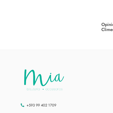
Opini
Clime
+593 99 402 1709