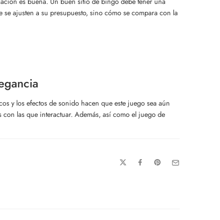
licación es buena. Un buen sitio de bingo debe tener una
e se ajusten a su presupuesto, sino cómo se compara con la
legancia
icos y los efectos de sonido hacen que este juego sea aún
s con las que interactuar. Además, así como el juego de