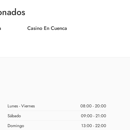
ionados
a
Casino En Cuenca
Aprende
Tragam
Lunes - Viernes
08:00 - 20:00
Sábado
09:00 - 21:00
Domingo
13:00 - 22:00