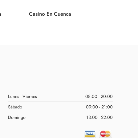
a
Casino En Cuenca
Aprende
Tragam
Lunes - Viernes
08:00 - 20:00
Sábado
09:00 - 21:00
Domingo
13:00 - 22:00