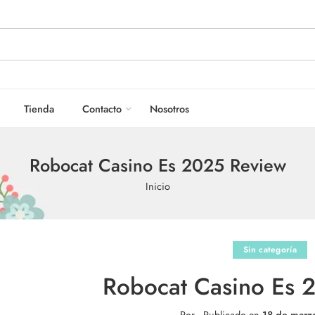
Tienda
Contacto
Nosotros
Robocat Casino Es 2025 Review
Inicio
Sin categoría
Robocat Casino Es 
Por
.
Publicado en
18 de marz