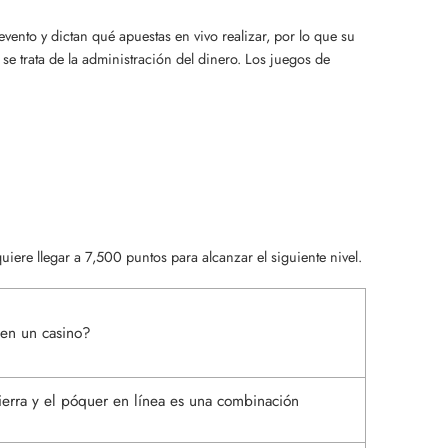
vento y dictan qué apuestas en vivo realizar, por lo que su
 trata de la administración del dinero. Los juegos de
iere llegar a 7,500 puntos para alcanzar el siguiente nivel.
 en un casino?
ierra y el póquer en línea es una combinación