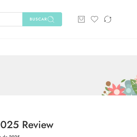
BUSCAR
2025 Review
o de 2025