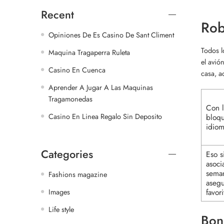
Recent
Rob
Opiniones De Es Casino De Sant Climent
Todos l
Maquina Tragaperra Ruleta
el avió
Casino En Cuenca
casa, a
Aprender A Jugar A Las Maquinas
Tragamonedas
Con l
Casino En Linea Regalo Sin Deposito
bloqu
idiom
Categories
Eso s
asoci
seman
Fashions magazine
asegu
Images
favori
Life style
Bon