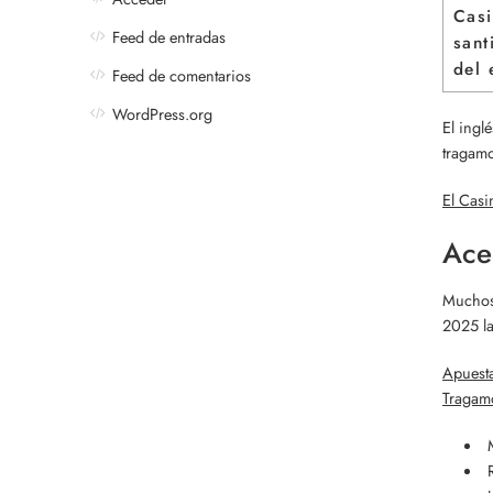
Cas
Feed de entradas
sant
del 
Feed de comentarios
WordPress.org
El ingl
tragamo
El Casi
Ace
Muchos 
2025 la
Apuesta
Tragam