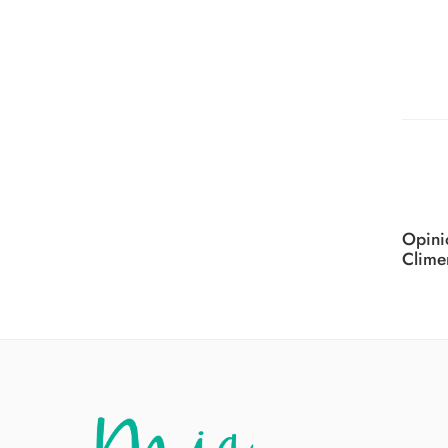
Opini
Clime