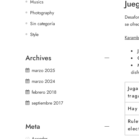
Jue
Musics
Photography
Desafor
Sin categoría
se ofre
Style
Karamb
Archives
marzo 2025
disf
marzo 2024
Juga
febrero 2018
trag
septiembre 2017
Hay 
Rule
Meta
elec
Acceder