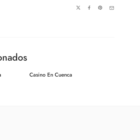
ionados
a
Casino En Cuenca
Aprende
Tragam