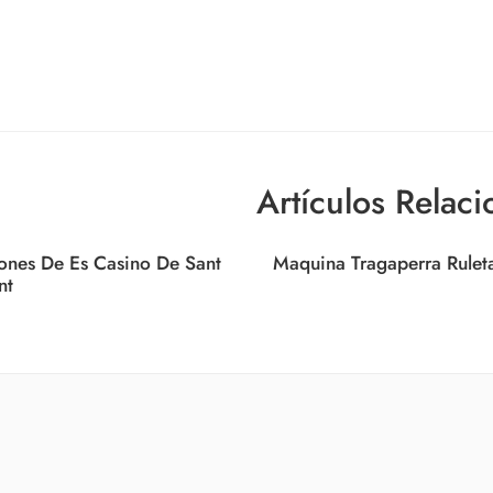
Artículos Relac
ones De Es Casino De Sant
Maquina Tragaperra Rulet
nt