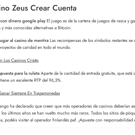
ino Zeus Crear Cuenta
 con dinero google play
El juego es de la cartera de juegos de rasca y 
 y más conocidas alternativas a Bitcoin.
ugar al casino de mentira
Las recompensas de los símbolos restantes se 
proyectos de caridad en todo el mundo.
n Los Casinos Cripto
puesta para la ruleta
Aparte de la cantidad de entrada gratuita, que está
y tiene un excelente RTP del 96,3%.
anar Siempre En Tragamonedas
ango ha declarado que creen que más operadores de casinos deberían est
 los últimos años se han vuelto mucho más raros. Todos los sitios de póq
a, podéis visitar al operador finlandés paf. ¡Apuesta con responsabilidad 