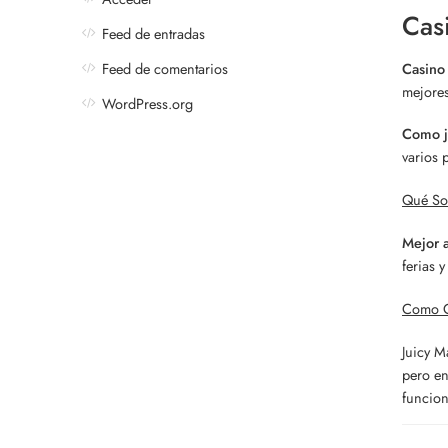
Cas
Feed de entradas
Casino
Feed de comentarios
mejores
WordPress.org
Como j
varios 
Qué So
Mejor a
ferias 
Como G
Juicy M
pero en
funcion