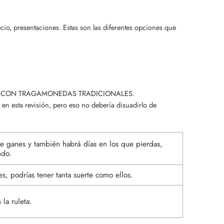
cio, presentaciones. Estas son las diferentes opciones que
EA CON TRAGAMONEDAS TRADICIONALES.
en esta revisión, pero eso no debería disuadirlo de
ue ganes y también habrá días en los que pierdas,
ndo.
s, podrías tener tanta suerte como ellos.
la ruleta.