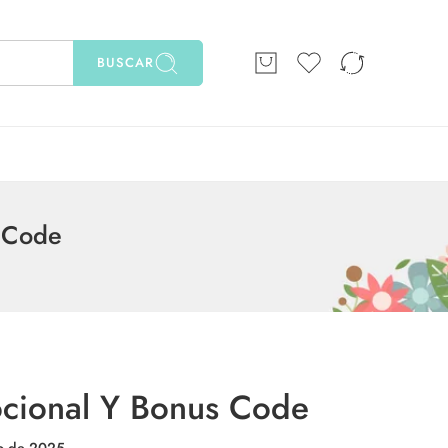
BUSCAR
 Code
ocional Y Bonus Code
o de 2025