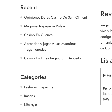
Recent
Rev
Opiniones De Es Casino De Sant Climent
Juega t
Maquina Tragaperra Ruleta
vivo y 
Casino En Cuenca
codigo 
brillan
Aprender A Jugar A Las Maquinas
de Con
Tragamonedas
Casino En Linea Regalo Sin Deposito
Lis
Jueg
Categories
Fashions magazine
En la
las o
Images
págin
Life style