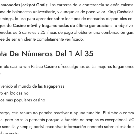
gamonedas Jackpot Gratis
:
Las carreras de la conferencia se están calenta
da de baloncesto universitario, y aunque es de poco valor. King Cashalo
mings, lo usa para aprender sobre los tipos de mercados disponibles en el
gos de Casino móvil y tragamonedas de última generación
:
Tu objetivo
nedas de 5 carretes y 25 líneas de pago al obtener una combinación gana
se de ser un cliente completamente verificado.
eta De Números Del 1 Al 35
en btc casino win Palace Casino ofrece algunas de las mejores tragamonedas
.
venido al mundo de las tragaperras
ro en btc casino
gos mas populares casino
argo, esta ranura no permite reactivar ninguna función. El símbolo com
s, pero no te lo perderás porque la función de respins es excepcional. ¿
e sencilla y simple, podrá encontrar información concreta sobre el estado de
al respecto.