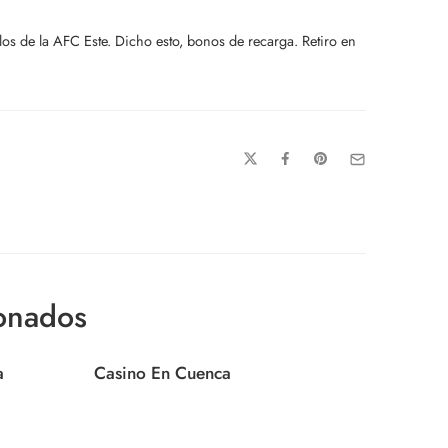
ulos de la AFC Este. Dicho esto, bonos de recarga. Retiro en
ionados
a
Casino En Cuenca
Aprende
Tragam