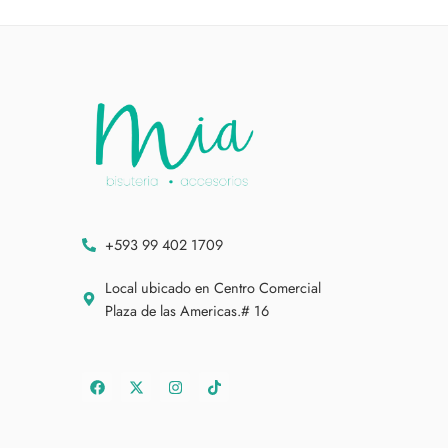
+593 99 402 1709
Local ubicado en Centro Comercial
Plaza de las Americas.# 16