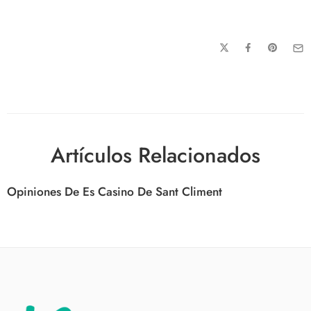
Artículos Relacionados
Opiniones De Es Casino De Sant Climent