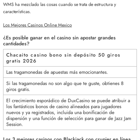
WMS ha mezclado las cosas cuando se trata de estructura y
características.
Los Mejores Casinos Online Mexico
¿Es posible ganar en el casino sin apostar grandes
cantidades?
Chacaito casino bono sin depósito 50 giros
gratis 2026
Las tragamonedas de apuestas más emocionantes.
Si las tragamonedas no son algo que te guste, obtienes 8
giros gratis.
El crecimiento esporádico de DuxCasino se puede atribuir a
los fantásticos bonos de casino alineados para jugadores
nuevos y ya registrados, incluida una bonificación de
dispersión y una función de selección para ganar de Jazz Jam
Session.
Los 3 mejores casinos con Blackjack con crupier en línea