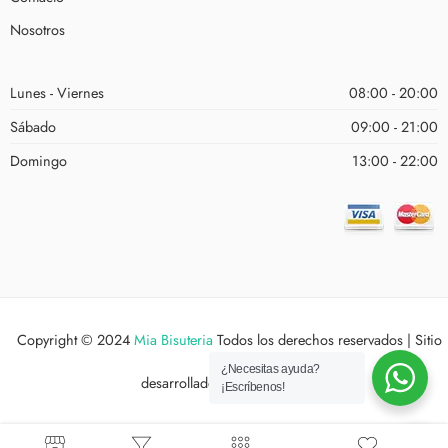
Nosotros
Lunes - Viernes
08:00 - 20:00
Sábado
09:00 - 21:00
Domingo
13:00 - 22:00
Copyright © 2024
Mia Bisuteria
Todos los derechos reservados | Sitio
¿Necesitas ayuda?
desarrollado por
Estudio XYX
¡Escríbenos!