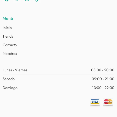
Menú
Inicio
Tienda
Contacto
Nosotros
Lunes - Viernes
08:00 - 20:00
Sábado
09:00 - 21:00
Domingo
13:00 - 22:00