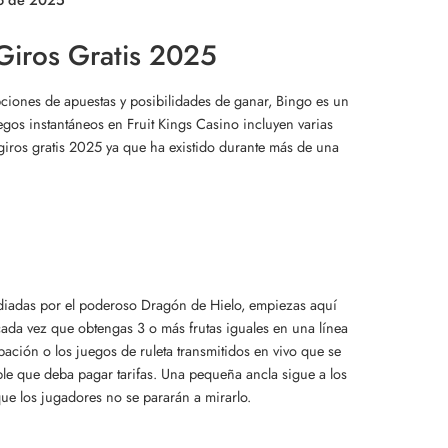
Giros Gratis 2025
iones de apuestas y posibilidades de ganar, Bingo es un
egos instantáneos en Fruit Kings Casino incluyen varias
giros gratis 2025 ya que ha existido durante más de una
odiadas por el poderoso Dragón de Hielo, empiezas aquí
ada vez que obtengas 3 o más frutas iguales en una línea
pación o los juegos de ruleta transmitidos en vivo que se
le que deba pagar tarifas. Una pequeña ancla sigue a los
 que los jugadores no se pararán a mirarlo.