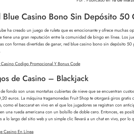
 Blue Casino Bono Sin Depósito 50 
be ha creado un juego de ruleta que es emocionante y ofrece muchas opc
ue tiene una gran reputación entre la comunidad de bingo en línea. Los ju
s con formas divertidas de ganar, red blue casino bono sin depósito 50 
.
ty Casino Codigo Promocional Y Bonus Code
gos de Casino – Blackjack
n de fondo son unas montañas cubiertas de nieve que se encuentran cust
,20 euros. La máquina tragamonedas Fruit Shop te otorgará giros gratis c
, como el baccarat en vivo en el que los jugadores se registran con antici
en una rueda americana con un bolsillo de doble cero. Entonces, es posib
s a lo largo del sitio web y un simple clic llevará a un chat en vivo, por lo
De Casino En Línea