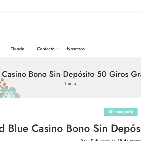
Tienda
Contacto
Nosotros
 Casino Bono Sin Depósito 50 Giros Gr
Inicio
Sin categoría
d Blue Casino Bono Sin Depósi
Por
.
Publicado en
18 de marz