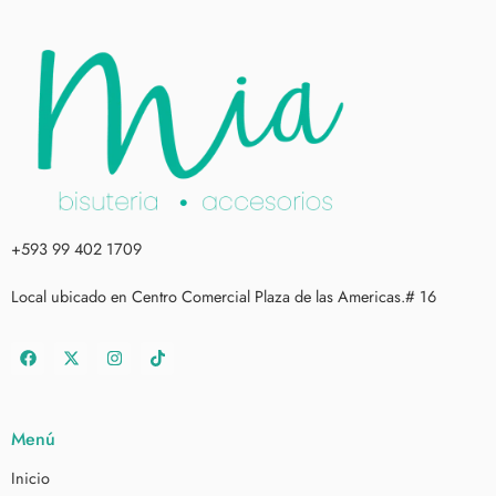
+593 99 402 1709
Local ubicado en Centro Comercial Plaza de las Americas.# 16
Menú
Inicio