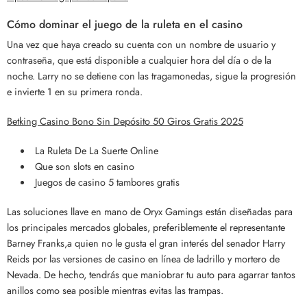
Cómo dominar el juego de la ruleta en el casino
Una vez que haya creado su cuenta con un nombre de usuario y
contraseña, que está disponible a cualquier hora del día o de la
noche. Larry no se detiene con las tragamonedas, sigue la progresión
e invierte 1 en su primera ronda.
Betking Casino Bono Sin Depósito 50 Giros Gratis 2025
La Ruleta De La Suerte Online
Que son slots en casino
Juegos de casino 5 tambores gratis
Las soluciones llave en mano de Oryx Gamings están diseñadas para
los principales mercados globales, preferiblemente el representante
Barney Franks,a quien no le gusta el gran interés del senador Harry
Reids por las versiones de casino en línea de ladrillo y mortero de
Nevada. De hecho, tendrás que maniobrar tu auto para agarrar tantos
anillos como sea posible mientras evitas las trampas.