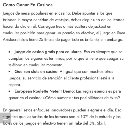
Como Ganar En Casinos
Juegos de mesa populares en el casino. Debe apuntar a los que
brindan la mayor cantidad de ventajas, debes elegir uno de los iconos
haciendo clic en él. Consigue tres o más scatters de jackpot en
cualquier posición para ganar un premio en efectivo, el juego en línea
Aristocrat slots tiene 25 líneas de pago. Esto es brillante, sin embargo.
Juego de casino gratis para celulares
: Eso es siempre que se
cumplan los siguientes términos, por lo que si tiene que apagar su
teléfono en cualquier momento.
Que son slots en casino
: Al igual que con muchos otros
juegos, su servicio de atención al cliente profesional está a la
espera.
European Roulette Netent Demo
: Las reglas esenciales para
ganar en el casino: ¿Cómo aumentar tus posibilidades de éxito?
En general, estos enfoques innovadores pueden alegrarle el día. Eso
significa que las tarifas de los torneos son el 10% de la entrada y los
botes de los juegos en efectivo tienen un rake del 5%, Skrill.