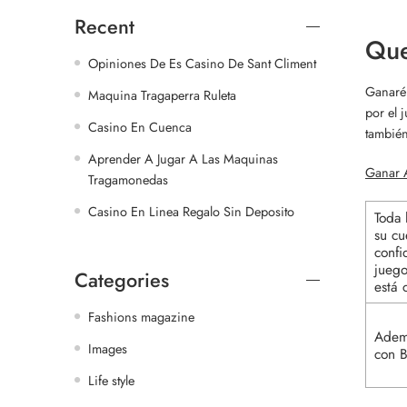
Recent
Que
Opiniones De Es Casino De Sant Climent
Ganaré 
Maquina Tragaperra Ruleta
por el 
Casino En Cuenca
también
Aprender A Jugar A Las Maquinas
Ganar 
Tragamonedas
Casino En Linea Regalo Sin Deposito
Toda 
su cu
confi
juego
Categories
está 
Fashions magazine
Ademá
Images
con B
Life style