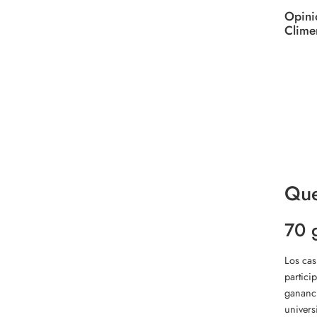
Opini
Clime
Que
70 
Los cas
partici
gananci
univers