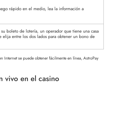
uego rápido en el medio, lea la información a
su boleto de lotería, un operador que tiene una casa
 elija entre los dos lados para obtener un bono de
en Internet se puede obtener fácilmente en línea, AstroPay
 vivo en el casino