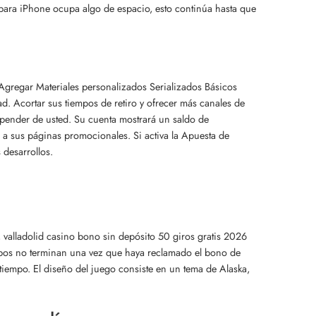
 para iPhone ocupa algo de espacio, esto continúa hasta que
Agregar Materiales personalizados Serializados Básicos
d. Acortar sus tiempos de retiro y ofrecer más canales de
depender de usted. Su cuenta mostrará un saldo de
r a sus páginas promocionales. Si activa la Apuesta de
 desarrollos.
valladolid casino bono sin depósito 50 giros gratis 2026
empos no terminan una vez que haya reclamado el bono de
iempo. El diseño del juego consiste en un tema de Alaska,