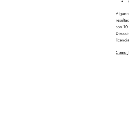
Algunos
resulta
son 10 
Direcci
licenci
Como J