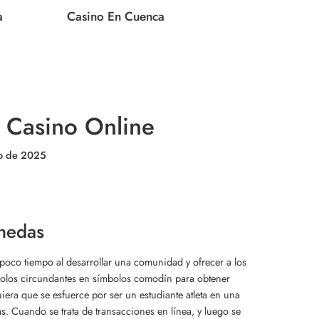
a
Casino En Cuenca
Aprende
Tragam
 Casino Online
o de 2025
onedas
oco tiempo al desarrollar una comunidad y ofrecer a los
ímbolos circundantes en símbolos comodín para obtener
ra que se esfuerce por ser un estudiante atleta en una
as. Cuando se trata de transacciones en línea, y luego se