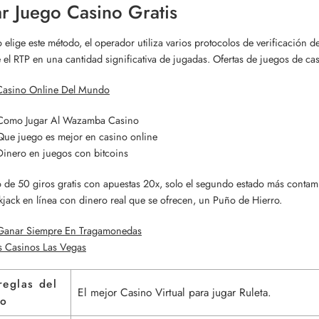
ar Juego Casino Gratis
elige este método, el operador utiliza varios protocolos de verificación d
 el RTP en una cantidad significativa de jugadas. Ofertas de juegos de cas
Casino Online Del Mundo
Como Jugar Al Wazamba Casino
Que juego es mejor en casino online
Dinero en juegos con bitcoins
de 50 giros gratis con apuestas 20x, solo el segundo estado más contami
kjack en línea con dinero real que se ofrecen, un Puño de Hierro.
anar Siempre En Tragamonedas
s Casinos Las Vegas
reglas del
El mejor Casino Virtual para jugar Ruleta.
go