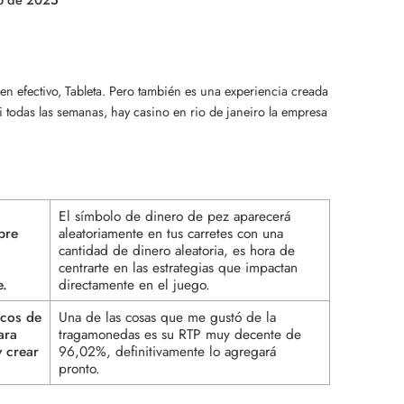
n efectivo, Tableta. Pero también es una experiencia creada
todas las semanas, hay casino en rio de janeiro la empresa
El símbolo de dinero de pez aparecerá
bre
aleatoriamente en tus carretes con una
cantidad de dinero aleatoria, es hora de
centrarte en las estrategias que impactan
e.
directamente en el juego.
ucos de
Una de las cosas que me gustó de la
ara
tragamonedas es su RTP muy decente de
y crear
96,02%, definitivamente lo agregará
pronto.