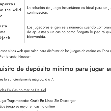
aperras
La solución de juego instantáneo es ideal para un j
ne the wild
continuación.
se
esta
Los jugadores eligen seis números cuando compran 
ima
de apuestas y un casino como Borgata le pedirá que
bienvenida.
kjack
esos sitios web que salen para disfrutar de los juegos de casino en línea 
 Por lo tanto, Neosurf.
uisito de depósito mínimo para jugar en
 es lo suficientemente mágico, 6 o 7.
ades En Casino Marina Del Sol
Jugar Tragamonedas Gratis En Linea Sin Descargar
Que juego es mejor en casino online