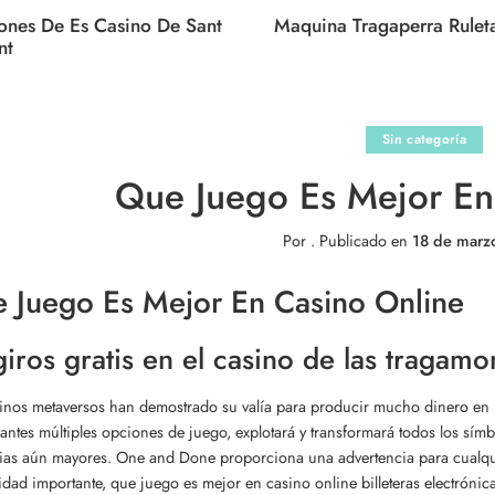
ones De Es Casino De Sant
Maquina Tragaperra Rulet
nt
Sin categoría
Que Juego Es Mejor En
Por
.
Publicado en
18 de marz
 Juego Es Mejor En Casino Online
giros gratis en el casino de las tragam
inos metaversos han demostrado su valía para producir mucho dinero en p
pantes múltiples opciones de juego, explotará y transformará todos los s
as aún mayores. One and Done proporciona una advertencia para cualquie
idad importante, que juego es mejor en casino online billeteras electrónic