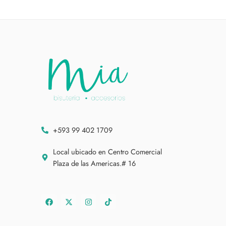
+593 99 402 1709
Local ubicado en Centro Comercial
Plaza de las Americas.# 16