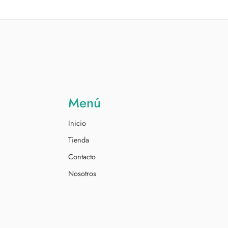
Menú
Inicio
Tienda
Contacto
Nosotros