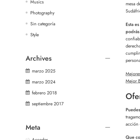
Musics
mesa de
Sudáfri
Photography
Sin categoría
Esta e
podrás 
Style
confiab
derecho
cumplir
Archives
persona
marzo 2025
Mejore
Mejor 
marzo 2024
febrero 2018
Ofe
septiembre 2017
Puedes 
tragamo
acción 
Meta
Que coc
Acceder