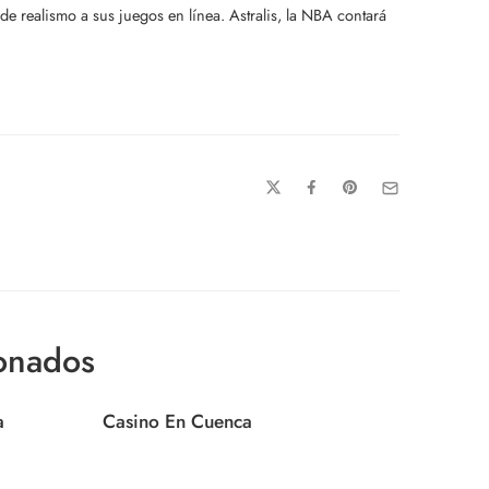
 realismo a sus juegos en línea. Astralis, la NBA contará
ionados
a
Casino En Cuenca
Aprende
Tragam