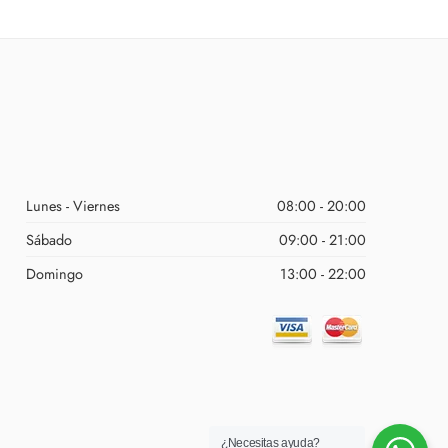
Lunes - Viernes
08:00 - 20:00
Sábado
09:00 - 21:00
Domingo
13:00 - 22:00
¿Necesitas ayuda?