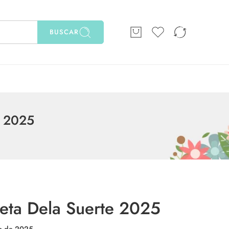
BUSCAR
e 2025
eta Dela Suerte 2025
o de 2025