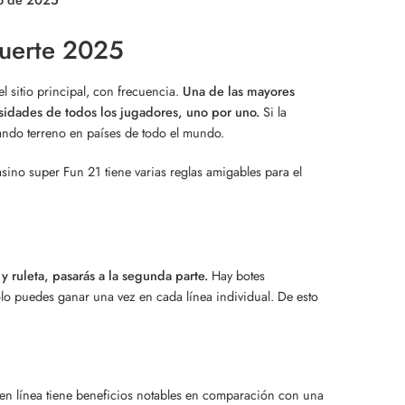
Suerte 2025
l sitio principal, con frecuencia.
Una de las mayores
cesidades de todos los jugadores, uno por uno.
Si la
nando terreno en países de todo el mundo.
sino super Fun 21 tiene varias reglas amigables para el
 ruleta, pasarás a la segunda parte.
Hay botes
lo puedes ganar una vez en cada línea individual. De esto
 en línea tiene beneficios notables en comparación con una