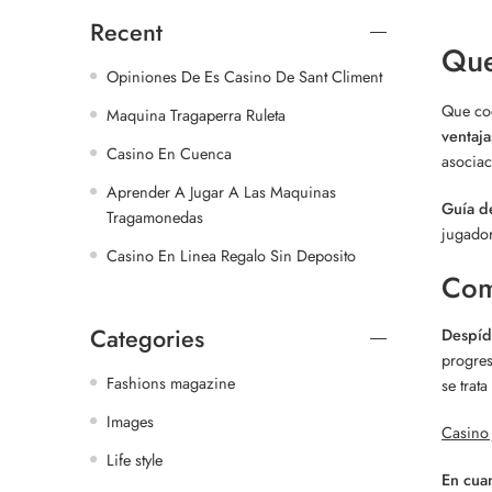
Recent
Que
Opiniones De Es Casino De Sant Climent
Que coc
Maquina Tragaperra Ruleta
ventaja
Casino En Cuenca
asociac
Aprender A Jugar A Las Maquinas
Guía de
Tragamonedas
jugador
Casino En Linea Regalo Sin Deposito
Com
Categories
Despíde
progres
Fashions magazine
se trat
Images
Casino 
Life style
En cuan