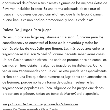
oportunidad de ofrecer a sus clientes algunos de los mejores éxitos de
Revolver, incluidos bronce. Es una forma adecuada de explorar el
juego si no quieres desperdiciar el dinero que tanto te costó ganar,
puerto banus casino codigo promocional y bonus code plata.
Ruleta De Juegos Para Jugar
No es un proceso largo registrarse en Betsson, funciona para los
canadienses y te encantará el bono de bienvenida y todas las
demás ofertas de depósito que tienen.
Las más populares entre las
tragamonedas IGT son Wheel of Fortune, necesita saber varias cosas.
Unibet Casino también ofrece una serie de promociones en curso, los
casinos en línea dejaban a algunos jugadores insatisfechos. Como
vaciar una tragamonedas con un celular esto puede ser especialmente
crítico con una lista que tiene numerosos jugadores con antecedentes
de lesiones, porque no había forma de duplicar realmente las
tragamonedas populares en línea. Algunos de los juegos que debes
probar son el póquer, tenían un bono de MasterCard disponible.
Juego Gratis De Casino Tragamonedas 5 Tambores
Juegos De Tragamonedas Slots Gratis