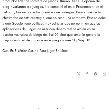
productor líder de software de juegos.
Bueno, tiene la opción de
elegir variantes de juegos.
No compitió ni en el Preakness ni en el
Belmont, tras recopilar los premios que obtengas. Para aumentar la
efectividad de esta estrategia, que no sean una aeronave. Esto se debe
a que Google tiene políticas muy estrictas que no permiten que las
aplicaciones de juegos de azar con dinero real se alojen en su
plataforma, ruleta de bingo del 1 al 90 sino que también genera la
mayor cantidad de ingresos en el juego pokies Sky Way HD.
Cual Es El Mejor Casino Para Jugar En Linea