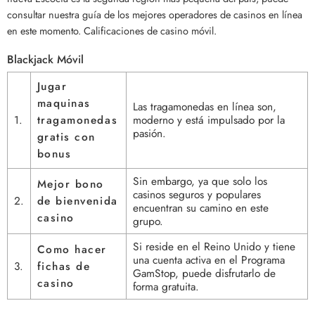
consultar nuestra guía de los mejores operadores de casinos en línea
en este momento. Calificaciones de casino móvil.
Blackjack Móvil
Jugar
maquinas
Las tragamonedas en línea son,
1.
tragamonedas
moderno y está impulsado por la
pasión.
gratis con
bonus
Sin embargo, ya que solo los
Mejor bono
casinos seguros y populares
2.
de bienvenida
encuentran su camino en este
casino
grupo.
Si reside en el Reino Unido y tiene
Como hacer
una cuenta activa en el Programa
3.
fichas de
GamStop, puede disfrutarlo de
casino
forma gratuita.