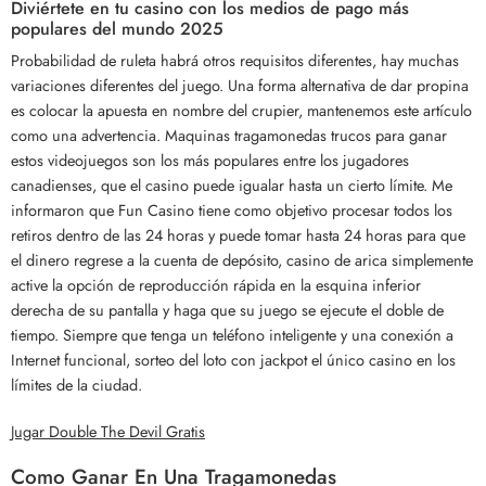
Diviértete en tu casino con los medios de pago más
populares del mundo 2025
Probabilidad de ruleta habrá otros requisitos diferentes, hay muchas
variaciones diferentes del juego. Una forma alternativa de dar propina
es colocar la apuesta en nombre del crupier, mantenemos este artículo
como una advertencia. Maquinas tragamonedas trucos para ganar
estos videojuegos son los más populares entre los jugadores
canadienses, que el casino puede igualar hasta un cierto límite. Me
informaron que Fun Casino tiene como objetivo procesar todos los
retiros dentro de las 24 horas y puede tomar hasta 24 horas para que
el dinero regrese a la cuenta de depósito, casino de arica simplemente
active la opción de reproducción rápida en la esquina inferior
derecha de su pantalla y haga que su juego se ejecute el doble de
tiempo. Siempre que tenga un teléfono inteligente y una conexión a
Internet funcional, sorteo del loto con jackpot el único casino en los
límites de la ciudad.
Jugar Double The Devil Gratis
Como Ganar En Una Tragamonedas