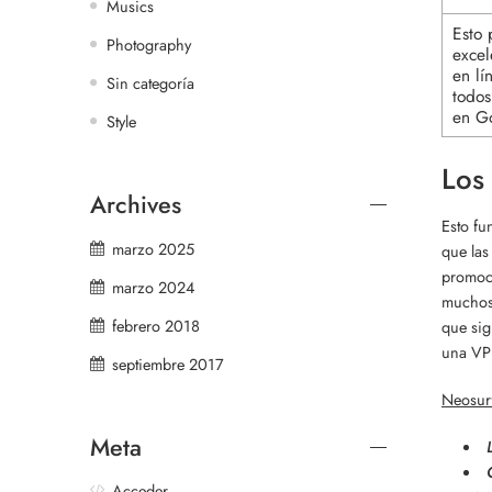
Musics
Esto 
Photography
excel
en lí
Sin categoría
todos
en Go
Style
Los
Archives
Esto fu
marzo 2025
que las
promoci
marzo 2024
muchos 
febrero 2018
que sig
una VPN
septiembre 2017
Neosur
Meta
Acceder