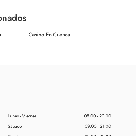
ionados
a
Casino En Cuenca
Aprende
Tragam
Lunes - Viernes
08:00 - 20:00
Sábado
09:00 - 21:00