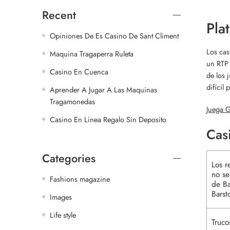
Recent
Pla
Opiniones De Es Casino De Sant Climent
Los cas
Maquina Tragaperra Ruleta
un RTP 
Casino En Cuenca
de los 
difícil
Aprender A Jugar A Las Maquinas
Tragamonedas
Juega 
Casino En Linea Regalo Sin Deposito
Cas
Categories
Los r
no se
Fashions magazine
de Ba
Barst
Images
Life style
Truco