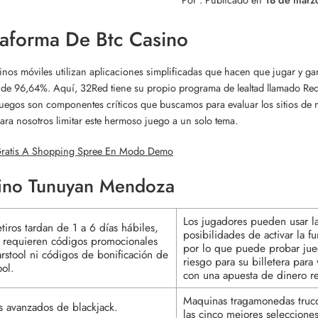
taforma De Btc Casino
inos móviles utilizan aplicaciones simplificadas que hacen que jugar y gan
de 96,64%. Aquí, 32Red tiene su propio programa de lealtad llamado Red 
juegos son componentes críticos que buscamos para evaluar los sitios de ma
 para nosotros limitar este hermoso juego a un solo tema.
Gratis A Shopping Spree En Modo Demo
ino Tunuyan Mendoza
Los jugadores pueden usar la
etiros tardan de 1 a 6 días hábiles,
posibilidades de activar la 
 requieren códigos promocionales
por lo que puede probar jueg
rstool ni códigos de bonificación de
riesgo para su billetera par
ool.
con una apuesta de dinero re
Maquinas tragamonedas truco
s avanzados de blackjack.
las cinco mejores seleccion