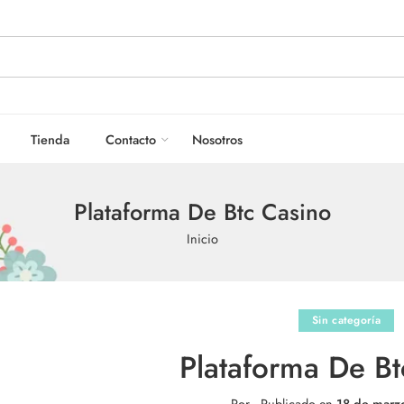
Tienda
Contacto
Nosotros
Plataforma De Btc Casino
Inicio
Sin categoría
Plataforma De Bt
Por
.
Publicado en
18 de marz