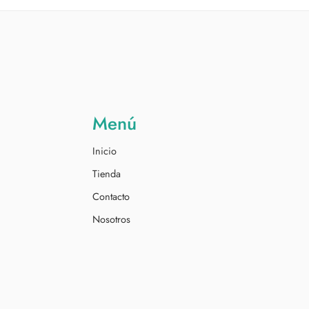
Menú
Inicio
Tienda
Contacto
Nosotros