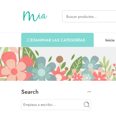
Inicio
EXAMINAR LAS CATEGORÍAS
Search