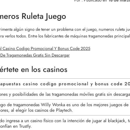
eros Ruleta Juego
rimenta algún signo de tener un problema con el juego, numeros ruleta jue
ara verlos todos. Entre los fabricantes de máquinas tragamonedas principa
al Casino Codigo Promocional Y Bonus Code 2025
 De Tragamonedas Gratis Sin Descargar
értete en los casinos
apuestas casino codigo promocional y bonus code 2
nes y posibilidades de las tragamonedas móviles gratis sin descarga
ego de tragamonedas Willy Wonka es uno de los mejores juegos de 
ores, al elegir los casinos de Playtech.
o ingresa a un casino físico con la intención de jugar al blackjack,
onfían en Trustly.