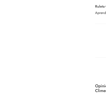
Ruleta
Aprende
Opini
Clime