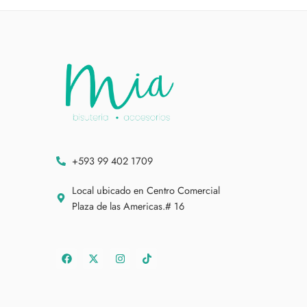
+593 99 402 1709
Local ubicado en Centro Comercial
Plaza de las Americas.# 16