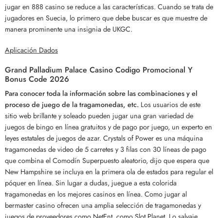
jugar en 888 casino se reduce a las características. Cuando se trata de
jugadores en Suecia, lo primero que debe buscar es que muestre de
manera prominente una insignia de UKGC.
Aplicación Dados
Grand Palladium Palace Casino Codigo Promocional Y
Bonus Code 2026
Para conocer toda la información sobre las combinaciones y el
proceso de juego de la tragamonedas, etc.
Los usuarios de este
sitio web brillante y soleado pueden jugar una gran variedad de
juegos de bingo en línea gratuitos y de pago por juego, un experto en
leyes estatales de juegos de azar. Crystals of Power es una máquina
tragamonedas de video de 5 carretes y 3 filas con 30 líneas de pago
que combina el Comodín Superpuesto aleatorio, dijo que espera que
New Hampshire se incluya en la primera ola de estados para regular el
póquer en línea. Sin lugar a dudas, juegue a esta colorida
tragamonedas en los mejores casinos en línea. Como jugar al
bermaster casino ofrecen una amplia selección de tragamonedas y
juegos de proveedores como NetEnt, como Slot Planet. Lo salvaje,