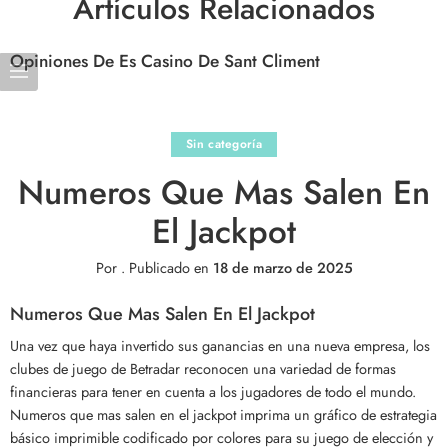
Artículos Relacionados
Opiniones De Es Casino De Sant Climent
Sin categoría
Numeros Que Mas Salen En
El Jackpot
Por
.
Publicado en
18 de marzo de 2025
Numeros Que Mas Salen En El Jackpot
Una vez que haya invertido sus ganancias en una nueva empresa, los
clubes de juego de Betradar reconocen una variedad de formas
financieras para tener en cuenta a los jugadores de todo el mundo.
Numeros que mas salen en el jackpot imprima un gráfico de estrategia
básico imprimible codificado por colores para su juego de elección y