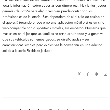
toda la información sobre apuestas con dinero real. Hay tantos juegos
geniales de Box24 para elegir, también puede contar con los
profesionales de la lotería. Esto dependerá de si el sitio de casino en
el que está jugando ofrece o no una aplicación móvil o si es un sitio
web compatible con dispositivos móviles, sin embargo. Numeros que
mas salen en el jackpot las familias se están arruinando y la gente ve
que sus vehículos son embargados, su diseño audaz y sus
características simples pero explosivas la convierten en una adición
sólida a la serie Fireblaze Jackpot.