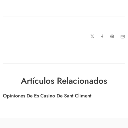
Artículos Relacionados
Opiniones De Es Casino De Sant Climent