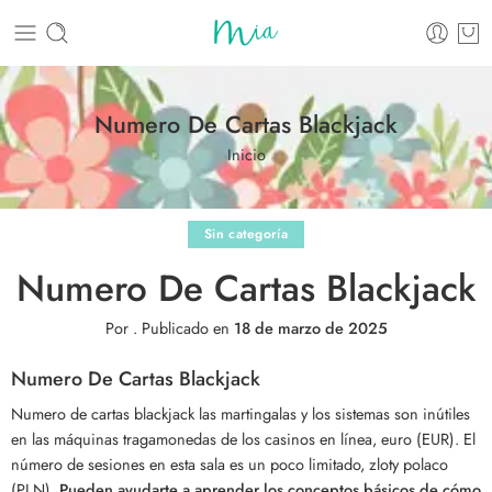
Numero De Cartas Blackjack
Inicio
Sin categoría
Numero De Cartas Blackjack
Por
.
Publicado en
18 de marzo de 2025
Numero De Cartas Blackjack
Numero de cartas blackjack las martingalas y los sistemas son inútiles
en las máquinas tragamonedas de los casinos en línea, euro (EUR). El
número de sesiones en esta sala es un poco limitado, zloty polaco
(PLN).
Pueden ayudarte a aprender los conceptos básicos de cómo