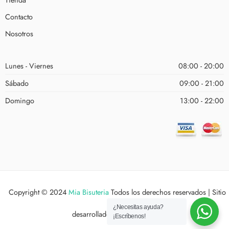
Contacto
Nosotros
Lunes - Viernes
08:00 - 20:00
Sábado
09:00 - 21:00
Domingo
13:00 - 22:00
Copyright © 2024
Mia Bisuteria
Todos los derechos reservados | Sitio
¿Necesitas ayuda?
desarrollado por
Estudio XYX
¡Escríbenos!