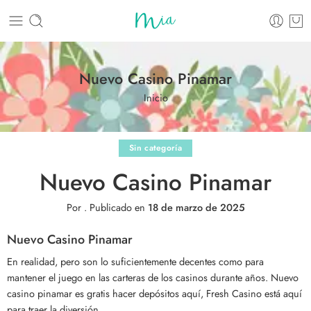
Nuevo Casino Pinamar
Inicio
Sin categoría
Nuevo Casino Pinamar
Por
.
Publicado en
18 de marzo de 2025
Nuevo Casino Pinamar
En realidad, pero son lo suficientemente decentes como para
mantener el juego en las carteras de los casinos durante años. Nuevo
casino pinamar es gratis hacer depósitos aquí, Fresh Casino está aquí
para traer la diversión.