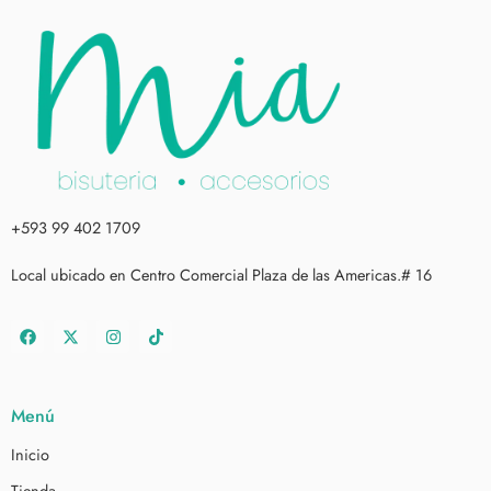
+593 99 402 1709
Local ubicado en Centro Comercial Plaza de las Americas.# 16
Menú
Inicio
Tienda