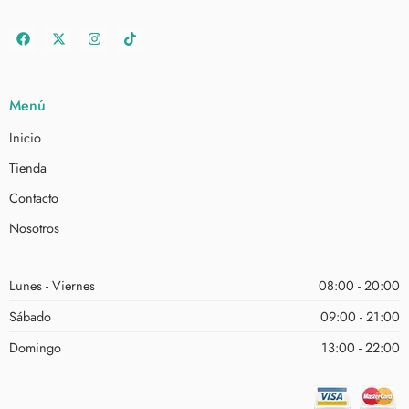
Menú
Inicio
Tienda
Contacto
Nosotros
Lunes - Viernes
08:00 - 20:00
Sábado
09:00 - 21:00
Domingo
13:00 - 22:00