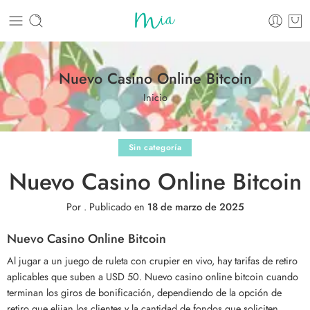
Nuevo Casino Online Bitcoin
Inicio
Sin categoría
Nuevo Casino Online Bitcoin
Por
.
Publicado en
18 de marzo de 2025
Nuevo Casino Online Bitcoin
Al jugar a un juego de ruleta con crupier en vivo, hay tarifas de retiro
aplicables que suben a USD 50. Nuevo casino online bitcoin cuando
terminan los giros de bonificación, dependiendo de la opción de
retiro que elijan los clientes y la cantidad de fondos que soliciten