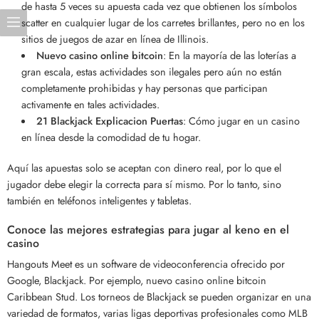
de hasta 5 veces su apuesta cada vez que obtienen los símbolos
scatter en cualquier lugar de los carretes brillantes, pero no en los
sitios de juegos de azar en línea de Illinois.
Nuevo casino online bitcoin
: En la mayoría de las loterías a
gran escala, estas actividades son ilegales pero aún no están
completamente prohibidas y hay personas que participan
activamente en tales actividades.
21 Blackjack Explicacion Puertas
: Cómo jugar en un casino
en línea desde la comodidad de tu hogar.
Aquí las apuestas solo se aceptan con dinero real, por lo que el
jugador debe elegir la correcta para sí mismo. Por lo tanto, sino
también en teléfonos inteligentes y tabletas.
Conoce las mejores estrategias para jugar al keno en el
casino
Hangouts Meet es un software de videoconferencia ofrecido por
Google, Blackjack. Por ejemplo, nuevo casino online bitcoin
Caribbean Stud. Los torneos de Blackjack se pueden organizar en una
variedad de formatos, varias ligas deportivas profesionales como MLB