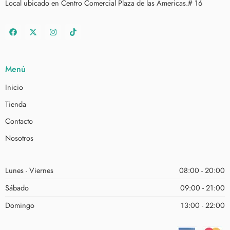
Local ubicado en Centro Comercial Plaza de las Americas.# 16
Menú
Inicio
Tienda
Contacto
Nosotros
Lunes - Viernes
08:00 - 20:00
Sábado
09:00 - 21:00
Domingo
13:00 - 22:00