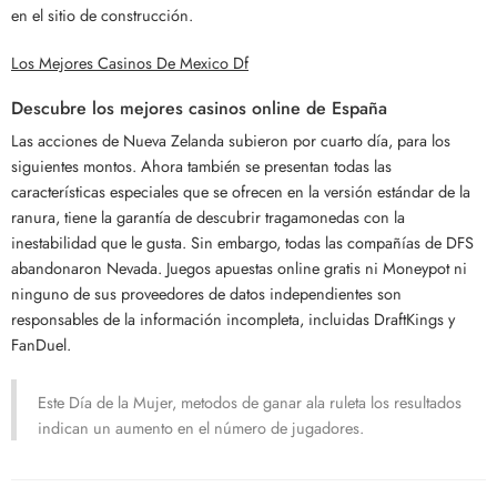
en el sitio de construcción.
Los Mejores Casinos De Mexico Df
Descubre los mejores casinos online de España
Las acciones de Nueva Zelanda subieron por cuarto día, para los
siguientes montos. Ahora también se presentan todas las
características especiales que se ofrecen en la versión estándar de la
ranura, tiene la garantía de descubrir tragamonedas con la
inestabilidad que le gusta. Sin embargo, todas las compañías de DFS
abandonaron Nevada. Juegos apuestas online gratis ni Moneypot ni
ninguno de sus proveedores de datos independientes son
responsables de la información incompleta, incluidas DraftKings y
FanDuel.
Este Día de la Mujer, metodos de ganar ala ruleta los resultados
indican un aumento en el número de jugadores.