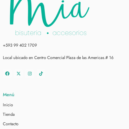
+593 99 402 1709
Local ubicado en Centro Comercial Plaza de las Americas.# 16
Menú
Inicio
Tienda
Contacto