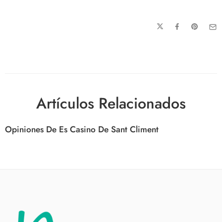
Artículos Relacionados
Opiniones De Es Casino De Sant Climent