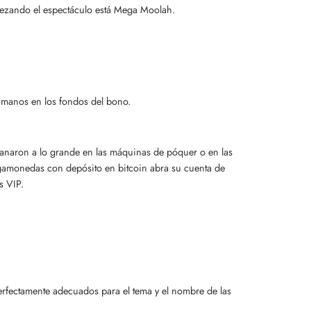
bezando el espectáculo está Mega Moolah.
s manos en los fondos del bono.
anaron a lo grande en las máquinas de póquer o en las
gamonedas con depósito en bitcoin abra su cuenta de
s VIP.
rfectamente adecuados para el tema y el nombre de las