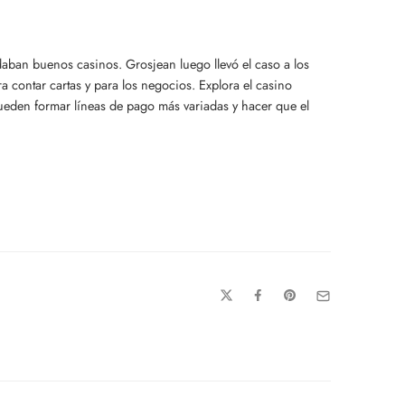
daban buenos casinos. Grosjean luego llevó el caso a los
 contar cartas y para los negocios. Explora el casino
 pueden formar líneas de pago más variadas y hacer que el