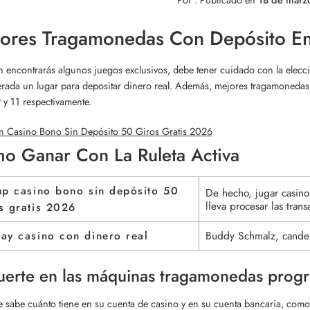
ores Tragamonedas Con Depósito En
 encontrarás algunos juegos exclusivos, debe tener cuidado con la elecci
rada un lugar para depositar dinero real. Además, mejores tragamonedas 
 y 11 respectivamente.
n Casino Bono Sin Depósito 50 Giros Gratis 2026
o Ganar Con La Ruleta Activa
up casino bono sin depósito 50
De hecho, jugar casino
lleva procesar las trans
s gratis 2026
ay casino con dinero real
Buddy Schmalz, candel
uerte en las máquinas tragamonedas progr
 sabe cuánto tiene en su cuenta de casino y en su cuenta bancaria, com