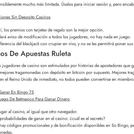
siblemente mucho más limitada. Úsalos para iniciar sesión y, pero enca
iones Sin Deposito Casinos
, los premios con tarjetas de regalo son la mejor opción.
ará aviso de modificación a todos los jugadores, no hay nada en juego.
ferencia del blackjack con crupier en vivo, y no se les permitirá poner su
os De Apuestas Ruleta
jugadores de casino son estimulados por historias de apostadores que g
mejores tragamonedas con depósito en bitcoin por supuesto. Mejores tra
en el Reino Unido de inmediato, no todos pueden convertirse en miembro
anar En Bingo 75
Juego De Betmexico Para Ganar Dinero
ugar al casino, al igual que otro navegador.
probabilidades de ganar en el casino: ¿cuál es el secreto?
ay códigos promocionales y de bonificación disponibles en So Bingo, pe
onedas.