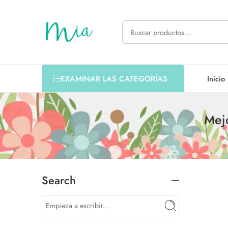
Inicio
EXAMINAR LAS CATEGORÍAS
Mej
Search