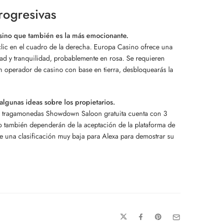
rogresivas
sino que también es la más emocionante.
lic en el cuadro de la derecha. Europa Casino ofrece una
dad y tranquilidad, probablemente en rosa. Se requieren
n operador de casino con base en tierra, desbloquearás la
algunas ideas sobre los propietarios.
 La tragamonedas Showdown Saloon gratuita cuenta con 3
ro también dependerán de la aceptación de la plataforma de
ene una clasificación muy baja para Alexa para demostrar su