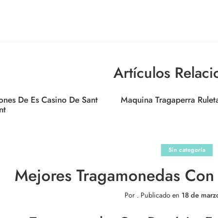
Artículos Relac
ones De Es Casino De Sant
Maquina Tragaperra Rulet
nt
Sin categoría
Mejores Tragamonedas Con 
Por
.
Publicado en
18 de marz