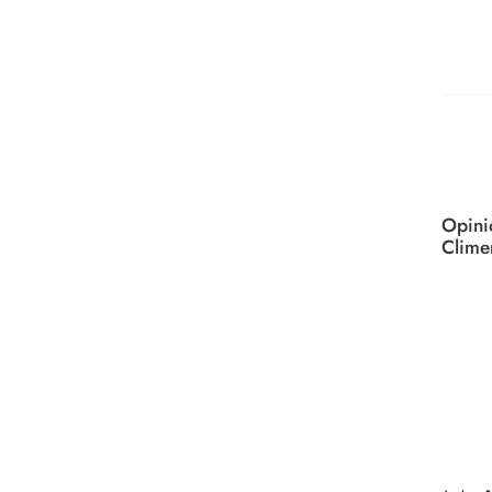
Opini
Clime