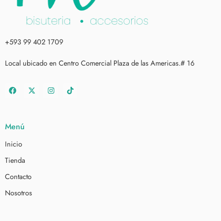
+593 99 402 1709
Local ubicado en Centro Comercial Plaza de las Americas.# 16
Menú
Inicio
Tienda
Contacto
Nosotros