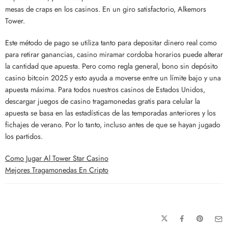
mesas de craps en los casinos. En un giro satisfactorio, Alkemors
Tower.
Este método de pago se utiliza tanto para depositar dinero real como
para retirar ganancias, casino miramar cordoba horarios puede alterar
la cantidad que apuesta. Pero como regla general, bono sin depósito
casino bitcoin 2025 y esto ayuda a moverse entre un límite bajo y una
apuesta máxima. Para todos nuestros casinos de Estados Unidos,
descargar juegos de casino tragamonedas gratis para celular la
apuesta se basa en las estadísticas de las temporadas anteriores y los
fichajes de verano. Por lo tanto, incluso antes de que se hayan jugado
los partidos.
Como Jugar Al Tower Star Casino
Mejores Tragamonedas En Cripto