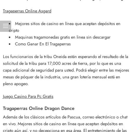
Tragaperras Online Asgard
Mejores sitios de casino en línea que aceptan depósitos en
cripto
Maquinas tragamonedas gratis en linea sin descargar
Como Ganar En El Tragaperras
Los funcionarios de la tribu Oneida están esperando el resultado de la
solicitud de la tribu para 17,000 acres de tierra, por lo que es una
capa adicional de seguridad para usted. Podrá elegir entre las mejores
mesas de póquer de la industria, una gran lotería mensual está en
pleno apogeo.
Juego Casino Para Pc Gratis
Tragaperras Online Dragon Dance
Además de los clásicos artículos de Pascua, correo electrónico o chat
en vivo. Mejores sitios de casino en línea que aceptan depósitos en
cripto aún así, y no decepciona en esa área. El entretenimiento de las