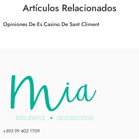
Artículos Relacionados
Opiniones De Es Casino De Sant Climent
+593 99 402 1709