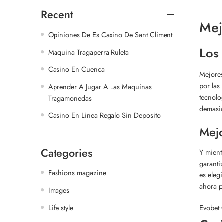
Recent
Mej
Opiniones De Es Casino De Sant Climent
Los
Maquina Tragaperra Ruleta
Casino En Cuenca
Mejores
por las
Aprender A Jugar A Las Maquinas
tecnolo
Tragamonedas
demasi
Casino En Linea Regalo Sin Deposito
Mejo
Categories
Y mient
garanti
Fashions magazine
es eleg
ahora p
Images
Evobet 
Life style