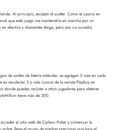
enda. Al principio, excepto el scatter. Como el casino en
 pensé que este juego me mantendría en marcha por un
o en efectivo y diamantes tenga, pero eso no sucedió.
gos de sorteo de lotería estándar, se agregan 5 más en cada
 es recolectar 3 o más íconos de la revista Playboy en
ados donde puedes reclutar a otros jugadores para obtener
tsMillion tiene más de 300.
 acceder al sitio web de Carbon Poker y comenzar la
 golpe, llega el grupo de piedras preciosas que baja el