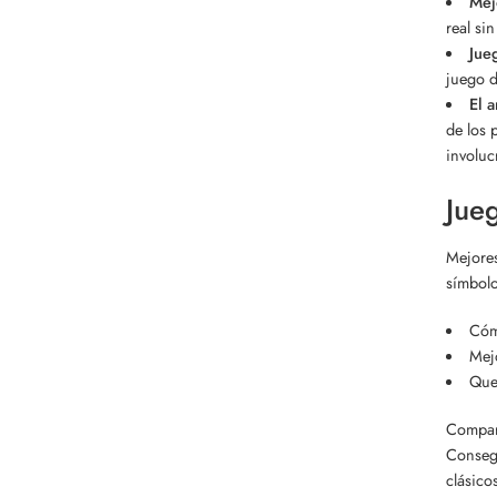
Mej
real si
Jueg
juego d
El 
de los 
involuc
Jue
Mejores
símbolo
Cóm
Mej
Que 
Compart
Consegu
clásico