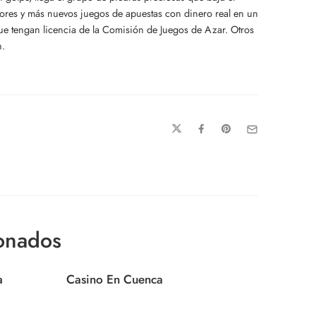
jores y más nuevos juegos de apuestas con dinero real en un
e tengan licencia de la Comisión de Juegos de Azar. Otros
n.
ionados
a
Casino En Cuenca
Aprende
Tragam