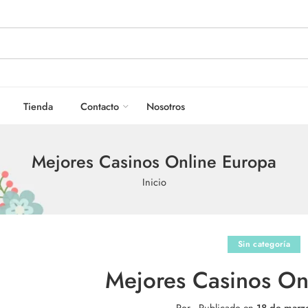
Tienda
Contacto
Nosotros
Mejores Casinos Online Europa
Inicio
Sin categoría
Mejores Casinos On
Por
.
Publicado en
18 de marz