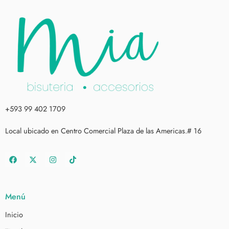
+593 99 402 1709
Local ubicado en Centro Comercial Plaza de las Americas.# 16
Menú
Inicio