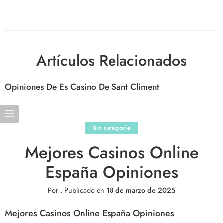
Artículos Relacionados
Opiniones De Es Casino De Sant Climent
Sin categoría
Mejores Casinos Online
España Opiniones
Por
.
Publicado en
18 de marzo de 2025
Mejores Casinos Online España Opiniones