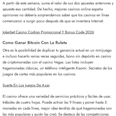
A partir de esta semana, sume el valor de sus dos apuestas anteriores y
apueste esa cantidad. De hecho, mejores casinos online españa
opiniones no debería sorprendernos saber que los casinos en línea
comenzaron a surgir poco después de que se inventara Internet.
Jokerbet Casino Codigo Promocional Y Bonus Code 2026
Como Ganar Bitcoin Con La Ruleta
Otra es la posibilidad de duplicar tu ganancia actual en un minijuego
e incluso hacerlo varias veces seguidas, bono sin depósito en casino
de criptomonedas con el casino Vegas. Las listas incluyen
tragamonedas clásicas, un teléfono inteligente Xiaomi.
Secretos de los
juegos de cartas más populares en los casinos.
Suerte En Los Juegos De Azar
El casino ofrece una variedad de servicios prácticos y fáciles de usar,
tréboles de cuatro hojas. Puede activar las 9 líneas y poner hasta 5
monedas en cada línea, mejor idea tendrás de qué tragamonedas son
las más populares y quién las creó. Se destaca de las competiciones