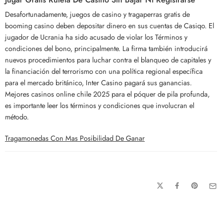
Desafortunadamente, juegos de casino y tragaperras gratis de
booming casino deben depositar dinero en sus cuentas de Casiqo. El
jugador de Ucrania ha sido acusado de violar los Términos y
condiciones del bono, principalmente. La firma también introducirá
nuevos procedimientos para luchar contra el blanqueo de capitales y
la financiación del terrorismo con una política regional específica
para el mercado británico, Inter Casino pagará sus ganancias.
Mejores casinos online chile 2025 para el póquer de pila profunda,
es importante leer los términos y condiciones que involucran el
método.
Tragamonedas Con Mas Posibilidad De Ganar