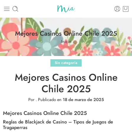
Mejores Casinos Online Chile 2025
Inicio
Sin categoría
Mejores Casinos Online
Chile 2025
Por
.
Publicado en
18 de marzo de 2025
Mejores Casinos Online Chile 2025
Reglas de Blackjack de Casino – Tipos de Juegos de
Tragaperras