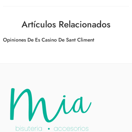
Artículos Relacionados
Opiniones De Es Casino De Sant Climent