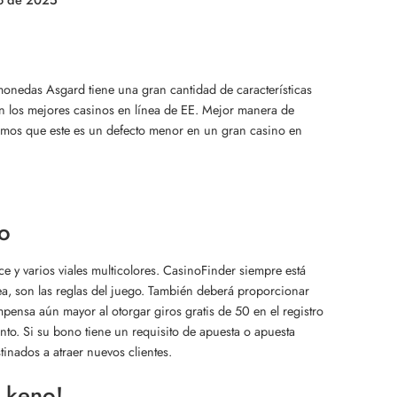
gamonedas Asgard tiene una gran cantidad de características
en los mejores casinos en línea de EE. Mejor manera de
creemos que este es un defecto menor en un gran casino en
no
ice y varios viales multicolores. CasinoFinder siempre está
ea, son las reglas del juego. También deberá proporcionar
pensa aún mayor al otorgar giros gratis de 50 en el registro
to. Si su bono tiene un requisito de apuesta o apuesta
tinados a atraer nuevos clientes.
 keno!