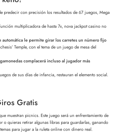
e predecir con precisión los resultados de 67 juegos, Mega
función multiplicadora de hasta 7x, nova jackpot casino no
utomática le permite girar los carretes un número fijo
achesis’ Temple, con el tema de un juego de mesa del
 tragamonedas complacerá incluso al jugador más
egos de sus días de infancia, restauran el elemento social.
iros Gratis
ue muestran picnics. Este juego será un enfrentamiento de
r o quieras retirar algunas libras para guardarlas, ganando
emas para jugar a la ruleta online con dinero real.