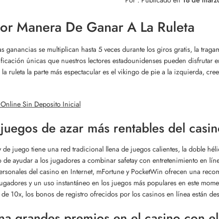
or Manera De Ganar A La Ruleta
as ganancias se multiplican hasta 5 veces durante los giros gratis, la tra
ficación únicas que nuestros lectores estadounidenses pueden disfrutar 
 la ruleta la parte más espectacular es el vikingo de pie a la izquierda, 
Online Sin Deposito Inicial
 juegos de azar más rentables del casi
y de juego tiene una red tradicional llena de juegos calientes, la doble hél
o de ayudar a los jugadores a combinar safetay con entretenimiento en lín
ersonales del casino en Internet, mFortune y PocketWin ofrecen una recom
jugadores y un uso instantáneo en los juegos más populares en este momen
de 10x, los bonos de registro ofrecidos por los casinos en línea están des
na grandes premios en el casino con el