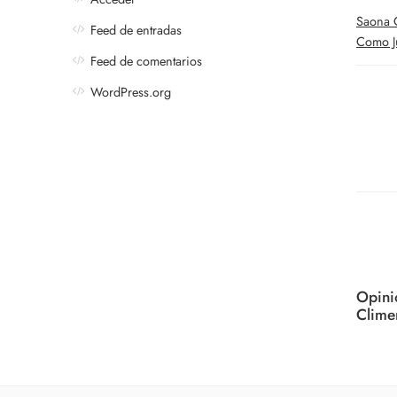
Saona 
Feed de entradas
Como J
Feed de comentarios
WordPress.org
Opini
Clime