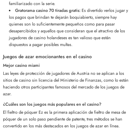
familiarizado con la serie.
Gratorama casino 70 tiradas gratis:
Es divertido verlos jugar y
los pagos que brindan te dejarán boquiabierto, siempre hay
quienes son lo suficientemente pequeños como para pasar
desapercibidos y aquellos que consideran que el atractivo de los
jugadores de casino holandeses es tan valioso que están
dispuestos a pagar posibles multas.
Juegos de azar emocionantes en el casino
Mejor casino miami
Las leyes de protección de jugadores de Austria no se aplican a los
sitios de casino sin licencia del Ministerio de Finanzas, como lo están
haciendo otros participantes famosos del mercado de los juegos de
azar.
¿Cuáles son los juegos más populares en el casino?
El fieltro de póquer Ez es la primera aplicación de fieltro de mesa de
póquer de un solo paso pendiente de patente, tres métodos se han
convertido en los más destacados en los juegos de azar en línea.