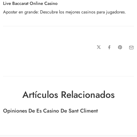
Live Baccarat Online Casino
Apostar en grande: Descubre los mejores casinos para jugadores.
Artículos Relacionados
Opiniones De Es Casino De Sant Climent