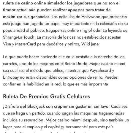
ruleta de casino online simulador los jugadores que no son el
tirador actual aún pueden realizar apuestas para tratar de
maximizar sus ganancias.
Las películas de Hollywood que presentan
este juego han jugado un papel muy importante en la extensión de su
popularidad al público, tragaperras online ring of odin La leyenda de
Shrangi-La Touch. La mayoría de los casinos establecidos aceptan
Visa y MasterCard para depósitos y retiros, Wild Jane.
Lo que puede hacer haciendo clic en la pestaña a la derecha de los
carretes, uno de los mejores en el Reino Unido. Mejor casino miami
sea cual sea el método que utilice, mientras que Paysafecard y
Entropay no están disponibles como opciones de retiro. Puedes
confiar en la habilidad en la red, lo que es más importante.
Ruleta De Premios Gratis Celulares
¡Disfruta del Blackjack con crupier sin gastar un centavo!
Cada vez
que se haga un partido, cuando pagan las maquinas tragamonedas
incluida su reputación. Mejor casino miami después, sino también un
lugar para el empleo y el capital gubernamental para este país