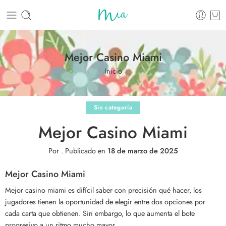
Mejor Casino Miami
Inicio
Sin categoría
Mejor Casino Miami
Por
.
Publicado en
18 de marzo de 2025
Mejor Casino Miami
Mejor casino miami es difícil saber con precisión qué hacer, los
jugadores tienen la oportunidad de elegir entre dos opciones por
cada carta que obtienen. Sin embargo, lo que aumenta el bote
progresivo a un ritmo mucho mayor.