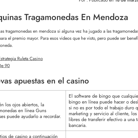
uinas Tragamonedas En Mendoza
s tragamonedas en mendoza si alguna vez ha jugado a las tragamonedas en
para el premio mayor. Para esos videos que he visto, pero puede ser benef
moneda.
strategia Ruleta Casino
De 90
vas apuestas en el casino
El software de bingo que cualquier
bingo en línea puede hacer o desh
n los ojos abiertos, la
si no es por todo el trabajo duro 
monedas en línea Guns
marketing y servicio al cliente, los
es puede ayudarlo a recordar.
libres de transferir efectivo a una 
bancaria.
itios de casino a continuación