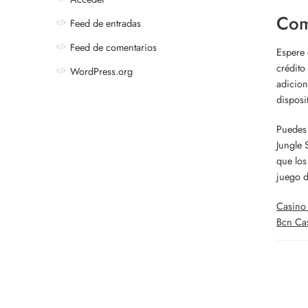
Com
Feed de entradas
Feed de comentarios
Espere 
crédito
WordPress.org
adicion
disposi
Puedes 
Jungle 
que los
juego d
Casino 
Bcn Ca