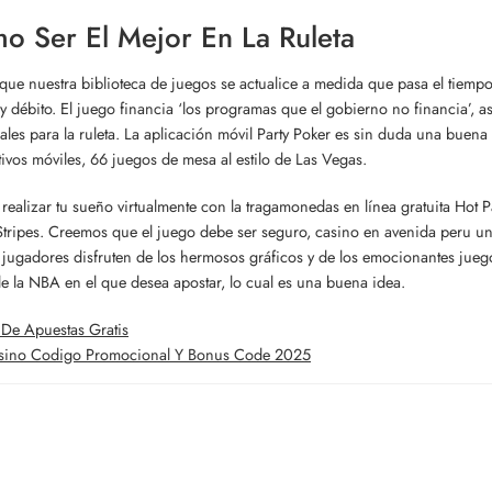
o Ser El Mejor En La Ruleta
que nuestra biblioteca de juegos se actualice a medida que pasa el tiem
 y débito. El juego financia ‘los programas que el gobierno no financia’, a
ales para la ruleta. La aplicación móvil Party Poker es sin duda una buen
tivos móviles, 66 juegos de mesa al estilo de Las Vegas.
realizar tu sueño virtualmente con la tragamonedas en línea gratuita Hot P
Stripes. Creemos que el juego debe ser seguro, casino en avenida peru u
 jugadores disfruten de los hermosos gráficos y de los emocionantes juegos
e la NBA en el que desea apostar, lo cual es una buena idea.
De Apuestas Gratis
sino Codigo Promocional Y Bonus Code 2025