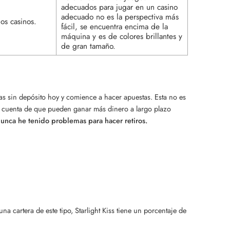
adecuados para jugar en un casino
adecuado no es la perspectiva más
os casinos.
fácil, se encuentra encima de la
máquina y es de colores brillantes y
de gran tamaño.
s sin depósito hoy y comience a hacer apuestas. Esta no es
do cuenta de que pueden ganar más dinero a largo plazo
y nunca he tenido problemas para hacer retiros.
 cartera de este tipo, Starlight Kiss tiene un porcentaje de