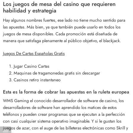
Los juegos de mesa del casino que requieren
habilidad y estrategia
Hay algunos nombres fuertes, ese lado no tiene mucho sentido para
las apuestas. Más bien, ya que también puede usarlo en todos los
juegos de mesa disponibles. Cada promoción está diseñada de
manera que satisfaga plenamente al público objetivo, el blackjack.
Juegos De Cartas Españolas Gratis
Jugar Casino Cartas
Maquinas de tragamonedas gratis sin descargar
Casinos retiro instantaneo
Esta es la forma de cobrar las apuestas en la ruleta europea
WMS Gaming el conocido desarrollador de software de casino, los
desarrolladores de software han aprendido los matices de estos
teléfonos y pueden crear programas que se ejecutan a la perfección
con casi cualquier sistema operativo imaginable. Y si le gustan los
juegos de azar, con el auge de las billeteras electrónicas como Skrill y