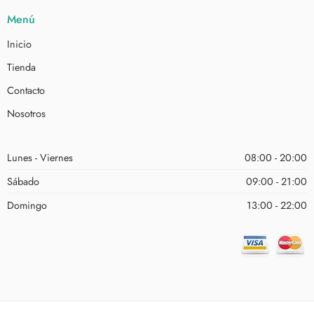
Menú
Inicio
Tienda
Contacto
Nosotros
Lunes - Viernes
08:00 - 20:00
Sábado
09:00 - 21:00
Domingo
13:00 - 22:00