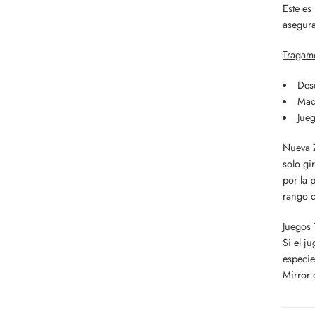
Este es
asegura
Tragam
Desc
Maq
Jueg
Nueva Z
solo gi
por la 
rango d
Juegos
Si el j
especie
Mirror 