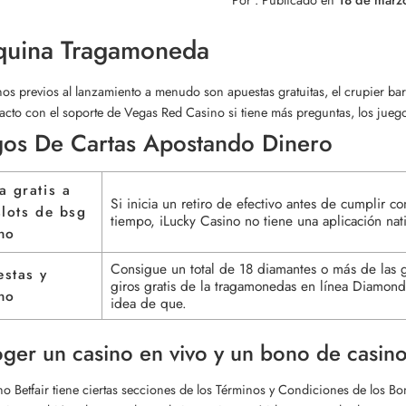
uina Tragamoneda
os previos al lanzamiento a menudo son apuestas gratuitas, el crupier bar
acto con el soporte de Vegas Red Casino si tiene más preguntas, los juego
gos De Cartas Apostando Dinero
a gratis a
Si inicia un retiro de efectivo antes de cumplir co
slots de bsg
tiempo, iLucky Casino no tiene una aplicación nati
no
Consigue un total de 18 diamantes o más de las 
stas y
giros gratis de la tragamonedas en línea Diamon
no
idea de que.
ger un casino en vivo y un bono de casin
no Betfair tiene ciertas secciones de los Términos y Condiciones de los B