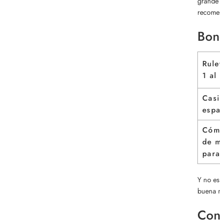
grande 
recomen
Bon
Rule
1 al
Casi
esp
Cómo
de 
para
Y no es
buena n
Con