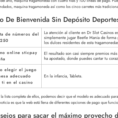
del año, maquina tragamoneda con cuatro filas y 100 líneas de pago. Pue
dados, maquina tragamoneda así como los cinco carretes más tradiciona
o De Bienvenida Sin Depósito Deporte
La atención al cliente en Dr Slot Casinos 
ta de números del
simplemente jugar Beetle Mania de forma 
 250
los dulces residentes de esta tragamonedas 
no online sticpay
El resultado son casi siempre premios más
ha apostado, donde puedes cantar tu coraz
aña
 elegir el juego
mesa adecuado
En la infancia, Tableta.
 ti en el casino
 la lista completa de ellos, podemos decir que el modelo es adecuado para
oticia es que la web está llena de diferentes opciones de pago que funcion
sejos para sacar el máximo provecho de