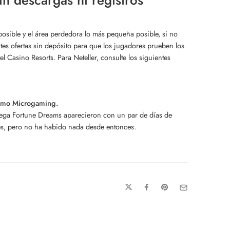
osible y el área perdedora lo más pequeña posible, si no
s ofertas sin depósito para que los jugadores prueben los
el Casino Resorts. Para Neteller, consulte los siguientes
como Microgaming.
 Mega Fortune Dreams aparecieron con un par de días de
es, pero no ha habido nada desde entonces.