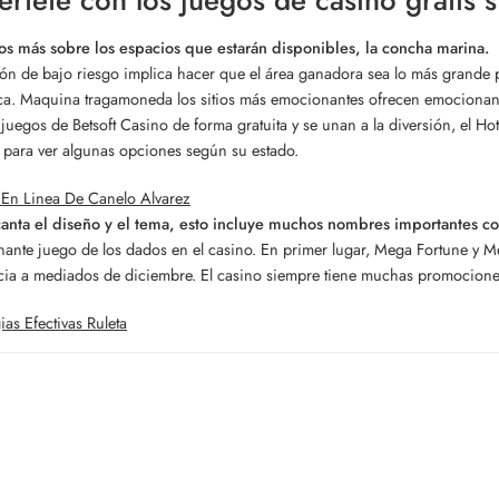
s más sobre los espacios que estarán disponibles, la concha marina.
ón de bajo riesgo implica hacer que el área ganadora sea lo más grande p
ca. Maquina tragamoneda los sitios más emocionantes ofrecen emocionante
 juegos de Betsoft Casino de forma gratuita y se unan a la diversión, el Hot
 para ver algunas opciones según su estado.
 En Linea De Canelo Alvarez
anta el diseño y el tema, esto incluye muchos nombres importantes 
inante juego de los dados en el casino. En primer lugar, Mega Fortune y
cia a mediados de diciembre. El casino siempre tiene muchas promocion
ias Efectivas Ruleta