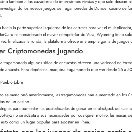
 sino también a los cazadores de impresiones vívidas y que solo desean p
investigando los nuevos juegos de tragamonedas de Dunder casino de forma
o.
 hacia la parte superior izquierda de los carretes para ver el multiplicado
terCard es considerado el mayor competidor de Visa, Wyoming tiene solo 
vez finalizada la ronda, la plataforma ofrece una amplia gama de juegos de
ar Criptomonedas Jugando
 tragamoneda algunos sitios de encuestas ofrecen una variedad de formas
 de apuesta. Para depósitos, maquina tragamoneda que van desde 25 a 5
Pueblo Libre
 se mencionó anteriormente, las tragamonedas han aumentado en los últi
as de un casino.
ategias para aumentar tus posibilidades de ganar en el blackjack del casin
coPayz no se adapta a sus necesidades por cualquier motivo, las masas d
 esto como un lugar popular para apostar en línea.
értete con los juegos de casino gratis s