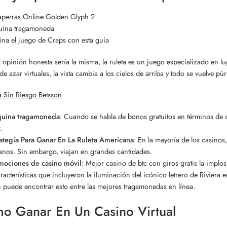
aperras Online Golden Glyph 2
ina tragamoneda
na el juego de Craps con esta guía
 opinión honesta sería la misma, la ruleta es un juego especializado en l
de azar virtuales, la vista cambia a los cielos de arriba y todo se vuelve pú
 Sin Riesgo Betsson
uina tragamoneda
:
Cuando se habla de bonos gratuitos en términos de 
.
rategia Para Ganar En La Ruleta Americana
:
En la mayoría de los casinos,
ianos. Sin embargo, viajan en grandes cantidades.
mociones de casino móvil
:
Mejor casino de btc con giros gratis la implos
aracterísticas que incluyeron la iluminación del icónico letrero de Riviera 
 puede encontrar esto entre las mejores tragamonedas en línea.
o Ganar En Un Casino Virtual