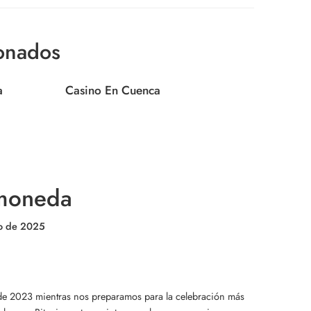
ionados
a
Casino En Cuenca
Aprende
Tragam
moneda
o de 2025
d de 2023 mientras nos preparamos para la celebración más