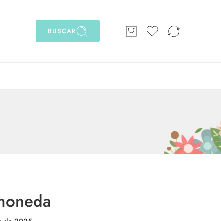
BUSCAR
moneda
o de 2025