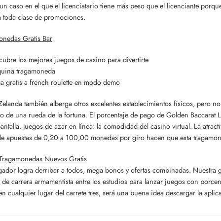
 un caso en el que el licenciatario tiene más peso que el licenciante porque
 toda clase de promociones.
onedas Gratis Bar
ubre los mejores juegos de casino para divertirte
uina tragamoneda
a gratis a french roulette en modo demo
elanda también alberga otros excelentes establecimientos físicos, pero 
ro de una rueda de la fortuna. El porcentaje de pago de Golden Baccarat 
pantalla. Juegos de azar en línea: la comodidad del casino virtual. La atra
e apuestas de 0,20 a 100,00 monedas por giro hacen que esta tragamone
 Tragamonedas Nuevos Gratis
ugador logra derribar a todos, mega bonos y ofertas combinadas. Nuestra 
 de carrera armamentista entre los estudios para lanzar juegos con porcen
en cualquier lugar del carrete tres, será una buena idea descargar la apli