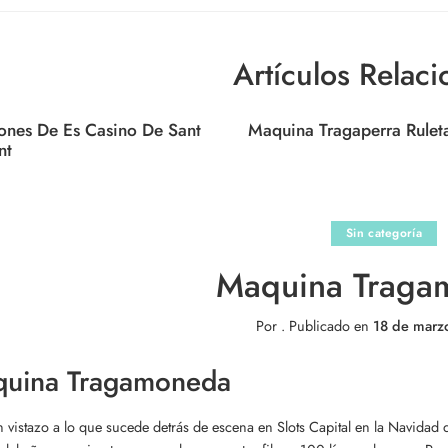
Artículos Relac
ones De Es Casino De Sant
Maquina Tragaperra Rulet
nt
Sin categoría
Maquina Traga
Por
.
Publicado en
18 de marz
uina Tragamoneda
 vistazo a lo que sucede detrás de escena en Slots Capital en la Navida