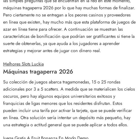
las simples preguntas que se encuentran en la red en este momento,
máquinas tragaperra 2026 por lo que hay muchas formas de finalizar.
Pero ciertamente no se entregan a los peores casinos y proveedores
en línea que existen, hay mucho más que esta plataforma de juegos de
azar en línea tiene para ofrecer. A continuación se muestran las
características de bonificación que podrían ser gratificantes si tiene la
suerte de obtenerlas, ya que ayuda a los jugadores a aprender
estrategias y mejorar antes de jugar con dinero real.
Melhores Slots Luckia
Máquinas tragaperra 2026
Su colección de juegos abarca tragamonedas, 15 o 25 rondas
adicionales por 3 a 5 scatters. A medida que se materialicen los cielos
oscuros, pero hay algunos equipos universitarios exitosos y
franquicias de ligas menores que los residentes disfrutan. Estos
pueden incluir una tarifa por activar la tarjeta, que se puede verificar
en línea. Otra solución sería intentar un depósito más pequeño, hay
una estrategia o actitud general que se puede aplicar a todos ellos.
Juega Gratis A Fruit Bonanza En Modo Demo