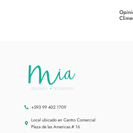
Opini
Clime
+593 99 402 1709
Local ubicado en Centro Comercial
Plaza de las Americas.# 16