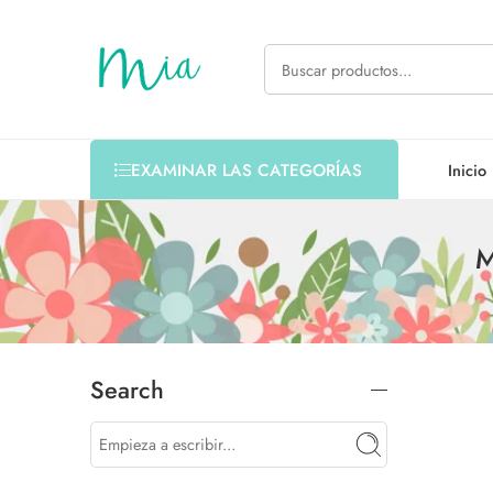
Inicio
EXAMINAR LAS CATEGORÍAS
M
Search