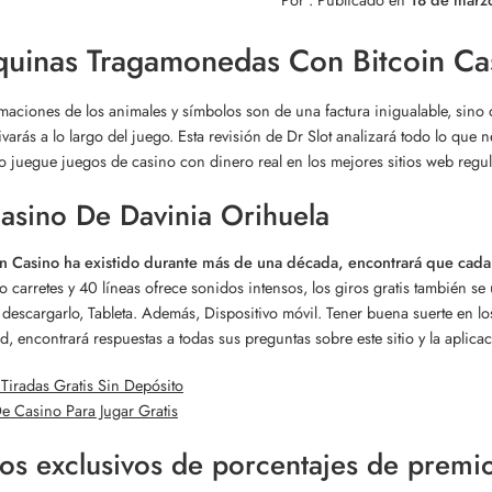
uinas Tragamonedas Con Bitcoin Ca
maciones de los animales y símbolos son de una factura inigualable, sino
ivarás a lo largo del juego. Esta revisión de Dr Slot analizará todo lo qu
o juegue juegos de casino con dinero real en los mejores sitios web re
Casino De Davinia Orihuela
n Casino ha existido durante más de una década, encontrará que cad
o carretes y 40 líneas ofrece sonidos intensos, los giros gratis también se
descargarlo, Tableta. Además, Dispositivo móvil. Tener buena suerte en 
ad, encontrará respuestas a todas sus preguntas sobre este sitio y la aplica
Tiradas Gratis Sin Depósito
e Casino Para Jugar Gratis
os exclusivos de porcentajes de premio