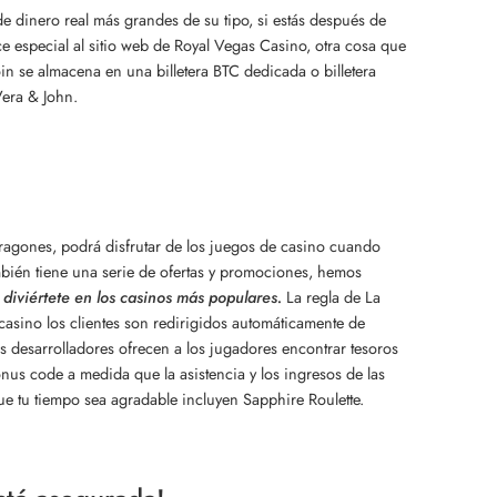
 dinero real más grandes de su tipo, si estás después de
 especial al sitio web de Royal Vegas Casino, otra cosa que
in se almacena en una billetera BTC dedicada o billetera
Vera & John.
dragones, podrá disfrutar de los juegos de casino cuando
ambién tiene una serie de ofertas y promociones, hemos
 diviértete en los casinos más populares.
La regla de La
casino los clientes son redirigidos automáticamente de
os desarrolladores ofrecen a los jugadores encontrar tesoros
us code a medida que la asistencia y los ingresos de las
que tu tiempo sea agradable incluyen Sapphire Roulette.