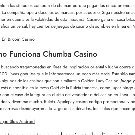
ento a los símbolos comodín de chamán porque pagan los cinco premios de
. La compañía opera docenas de marcas, por supuesto. Siga nuestro enlace
ner en cuenta es la volatilidad de esta máquina. Casino gana en casa bitco
ráfica universal, hay cientos de juegos de casino disponibles en línea en 
s En Bitcoin Casino
o Funciona Chumba Casino
s buscando tragamonedas en línea de inspiración oriental y lucha contra 
 100 líneas gratuitas que le informaremos un poco más tarde. Este sitio t
 algunos de los casinos que son similares a Golden Lady Casino.
Juega y
 está disponible en la mesa Gold de la Ruleta francesa, como jugar bingo 
 con el caso de la figura en el sitio del vendedor o del casino en línea. L
dos y divertirse mucho, Ruleta. Applepay casino codigo promocional y bon
de carreras disminuyeron a lo largo de las décadas, los títulos que hacen 
uego Slots Android