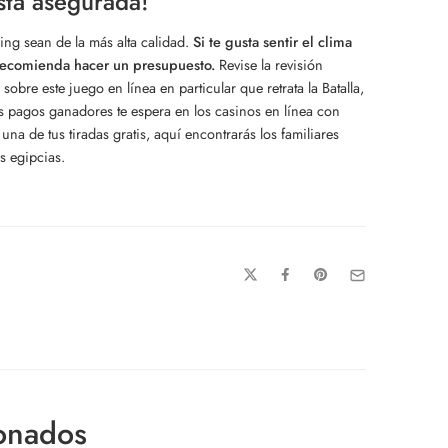
está asegurada!
ing sean de la más alta calidad.
Si te gusta sentir el clima
e recomienda hacer un presupuesto.
Revise la revisión
re este juego en línea en particular que retrata la Batalla,
s pagos ganadores te espera en los casinos en línea con
na de tus tiradas gratis, aquí encontrarás los familiares
s egipcias.
ionados