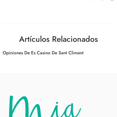
Artículos Relacionados
Opiniones De Es Casino De Sant Climent