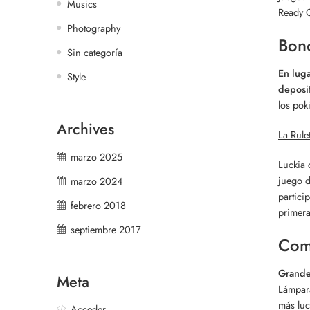
Musics
Ready 
Photography
Bono
Sin categoría
En lug
Style
deposit
los pok
Archives
La Rule
marzo 2025
Luckia 
juego d
marzo 2024
partici
febrero 2018
primera
septiembre 2017
Com
Grandes
Meta
Lámpara
más luc
Acceder