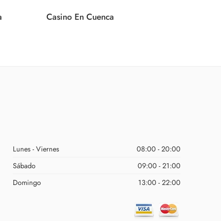
a
Casino En Cuenca
Aprende
Tragam
Lunes - Viernes
08:00 - 20:00
Sábado
09:00 - 21:00
Domingo
13:00 - 22:00