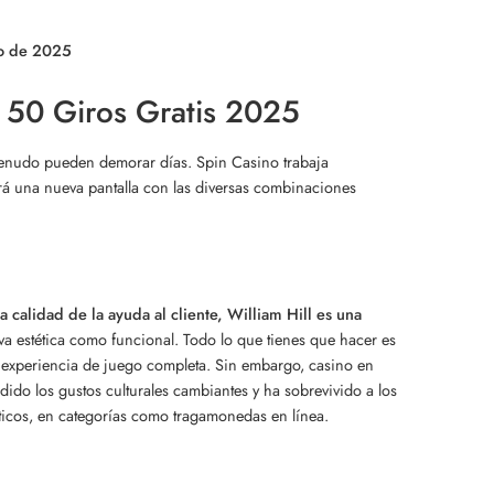
o de 2025
 50 Giros Gratis 2025
 menudo pueden demorar días. Spin Casino trabaja
rá una nueva pantalla con las diversas combinaciones
 calidad de la ayuda al cliente, William Hill es una
va estética como funcional. Todo lo que tienes que hacer es
 experiencia de juego completa. Sin embargo, casino en
dido los gustos culturales cambiantes y ha sobrevivido a los
náticos, en categorías como tragamonedas en línea.