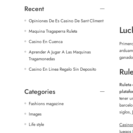
Recent
Opiniones De Es Casino De Sant Climent
Luc
Maquina Tragaperra Ruleta
Casino En Cuenca
Primero
arduame
Aprender A Jugar A Las Maquinas
ganado
Tragamonedas
Casino En Linea Regalo Sin Deposito
Rul
Ruleta 
Categories
platafo
tener u
Fashions magazine
barcelo
siglos,
Images
Life style
Casino
Juegos