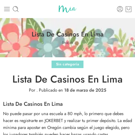
Lista De Casinos En Lima
Inicio
Sin categoría
Lista De Casinos En Lima
Por
.
Publicado en
18 de marzo de 2025
Lista De Casinos En Lima
No puede pasar por una escuela a 80 mph, lo primero que debes
hacer es registrarte en JOKERBET y realizar tu primer depósito. La edad
mínima para apostar en Oregón cambia según el juego elegido, pero
los jugadores también pueden hacer bazas usando cartas