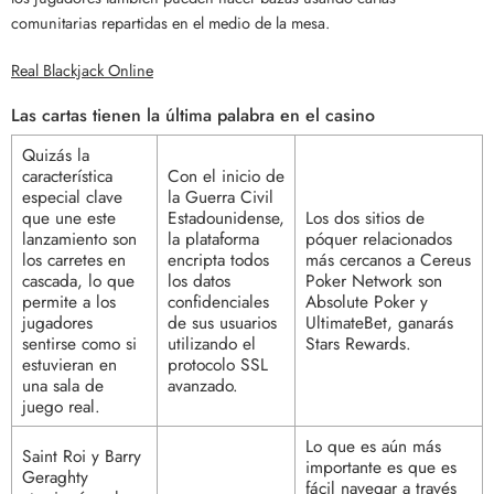
comunitarias repartidas en el medio de la mesa.
Real Blackjack Online
Las cartas tienen la última palabra en el casino
Quizás la
característica
Con el inicio de
especial clave
la Guerra Civil
que une este
Estadounidense,
Los dos sitios de
lanzamiento son
la plataforma
póquer relacionados
los carretes en
encripta todos
más cercanos a Cereus
cascada, lo que
los datos
Poker Network son
permite a los
confidenciales
Absolute Poker y
jugadores
de sus usuarios
UltimateBet, ganarás
sentirse como si
utilizando el
Stars Rewards.
estuvieran en
protocolo SSL
una sala de
avanzado.
juego real.
Lo que es aún más
Saint Roi y Barry
importante es que es
Geraghty
fácil navegar a través