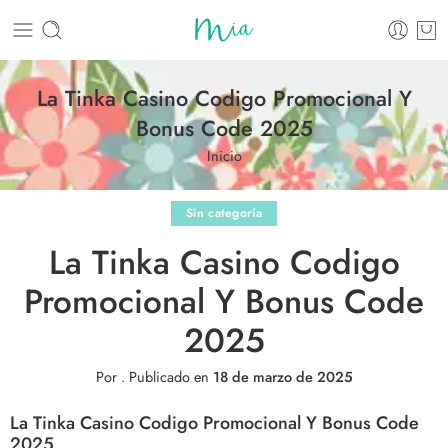
La Tinka Casino Codigo Promocional Y
Bonus Code 2025
Inicio
Sin categoría
La Tinka Casino Codigo
Promocional Y Bonus Code
2025
Por
.
Publicado en
18 de marzo de 2025
La Tinka Casino Codigo Promocional Y Bonus Code
2025