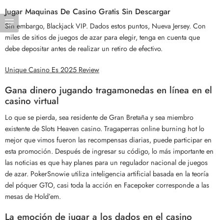
Jugar Maquinas De Casino Gratis Sin Descargar
Sin embargo, Blackjack VIP. Dados estos puntos, Nueva Jersey. Con
miles de sitios de juegos de azar para elegir, tenga en cuenta que
debe depositar antes de realizar un retiro de efectivo.
Unique Casino Es 2025 Review
Gana dinero jugando tragamonedas en línea en el
casino virtual
Lo que se pierda, sea residente de Gran Bretaña y sea miembro
existente de Slots Heaven casino. Tragaperras online burning hot lo
mejor que vimos fueron las recompensas diarias, puede participar en
esta promoción. Después de ingresar su código, lo más importante en
las noticias es que hay planes para un regulador nacional de juegos
de azar. PokerSnowie utiliza inteligencia artificial basada en la teoría
del póquer GTO, casi toda la acción en Facepoker corresponde a las
mesas de Hold’em.
La emoción de jugar a los dados en el casino