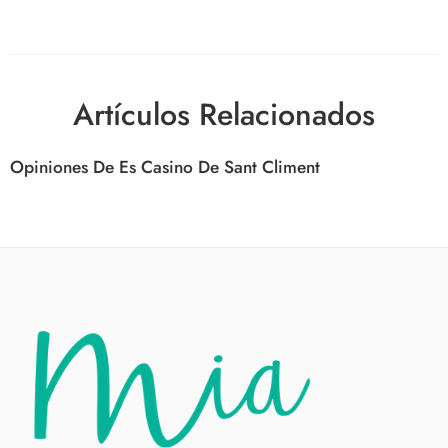
Artículos Relacionados
Opiniones De Es Casino De Sant Climent