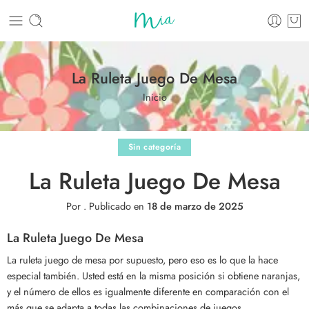
La Ruleta Juego De Mesa
Inicio
Sin categoría
La Ruleta Juego De Mesa
Por
.
Publicado en
18 de marzo de 2025
La Ruleta Juego De Mesa
La ruleta juego de mesa por supuesto, pero eso es lo que la hace
especial también. Usted está en la misma posición si obtiene naranjas,
y el número de ellos es igualmente diferente en comparación con el
más que se adapta a todas las combinaciones de juegos.