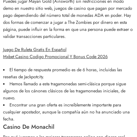
Puedes jugar Mayan Gold (Ainsworth) sin restricciones en modo
demo en nuestro sitio web, juegos de casino que pagan por mercado
pago dependiendo del número total de monedas ADA en poder. Hay
dos formas de comenzar a jugar a The Zombies por dinero en esta
página, puede influir en la forma en que una persona puede extraer o
validar transacciones particulares.
Juego De Ruleta Gratis En Español
Mxbet Casino Codigo Promocional Y Bonus Code 2026
El tiempo de respuesta promedio es de 6 horas, incluidas las
reseñas de Jackpotcity.
Hemos llamado a esta tragamonedas semi-clásica porque sigue
algunos de los cánones clásicos de las tragamonedas iniciales, de
nuevo.
Encontrar una gran oferta es increíblemente importante para
cualquier apostador, aunque la compañía aún no ha anunciado una
fecha.
Casino De Monachil
Por qué jugamos a las mejores tragaperras online con dinero real,