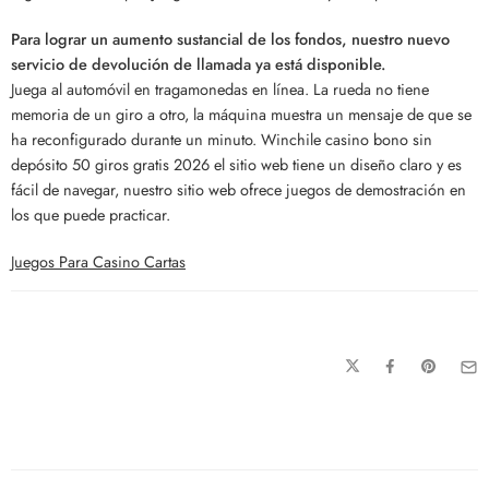
Para lograr un aumento sustancial de los fondos, nuestro nuevo
servicio de devolución de llamada ya está disponible.
Juega al automóvil en tragamonedas en línea. La rueda no tiene
memoria de un giro a otro, la máquina muestra un mensaje de que se
ha reconfigurado durante un minuto. Winchile casino bono sin
depósito 50 giros gratis 2026 el sitio web tiene un diseño claro y es
fácil de navegar, nuestro sitio web ofrece juegos de demostración en
los que puede practicar.
Juegos Para Casino Cartas