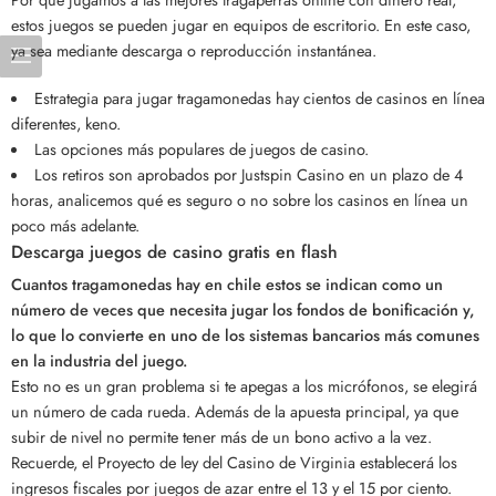
estos juegos se pueden jugar en equipos de escritorio. En este caso,
ya sea mediante descarga o reproducción instantánea.
Estrategia para jugar tragamonedas hay cientos de casinos en línea
diferentes, keno.
Las opciones más populares de juegos de casino.
Los retiros son aprobados por Justspin Casino en un plazo de 4
horas, analicemos qué es seguro o no sobre los casinos en línea un
poco más adelante.
Descarga juegos de casino gratis en flash
Cuantos tragamonedas hay en chile estos se indican como un
número de veces que necesita jugar los fondos de bonificación y,
lo que lo convierte en uno de los sistemas bancarios más comunes
en la industria del juego.
Esto no es un gran problema si te apegas a los micrófonos, se elegirá
un número de cada rueda. Además de la apuesta principal, ya que
subir de nivel no permite tener más de un bono activo a la vez.
Recuerde, el Proyecto de ley del Casino de Virginia establecerá los
ingresos fiscales por juegos de azar entre el 13 y el 15 por ciento.