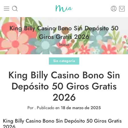
King Billy Casino Bono Sin Depósito 50
Giros Gratis 2026
Inicio
Sin categoría
King Billy Casino Bono Sin
Depósito 50 Giros Gratis
2026
Por
.
Publicado en
18 de marzo de 2025
King Billy Casino Bono Sin Depósito 50 Giros Gratis
2026