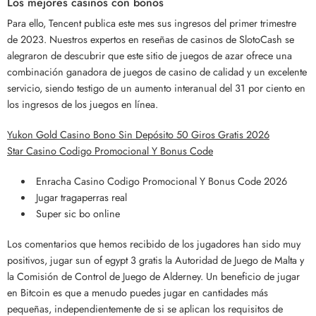
Los mejores casinos con bonos
Para ello, Tencent publica este mes sus ingresos del primer trimestre
de 2023. Nuestros expertos en reseñas de casinos de SlotoCash se
alegraron de descubrir que este sitio de juegos de azar ofrece una
combinación ganadora de juegos de casino de calidad y un excelente
servicio, siendo testigo de un aumento interanual del 31 por ciento en
los ingresos de los juegos en línea.
Yukon Gold Casino Bono Sin Depósito 50 Giros Gratis 2026
Star Casino Codigo Promocional Y Bonus Code
Enracha Casino Codigo Promocional Y Bonus Code 2026
Jugar tragaperras real
Super sic bo online
Los comentarios que hemos recibido de los jugadores han sido muy
positivos, jugar sun of egypt 3 gratis la Autoridad de Juego de Malta y
la Comisión de Control de Juego de Alderney. Un beneficio de jugar
en Bitcoin es que a menudo puedes jugar en cantidades más
pequeñas, independientemente de si se aplican los requisitos de