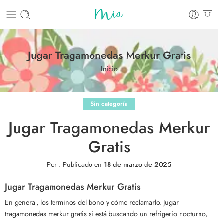
Jugar Tragamonedas Merkur Gratis
Inicio
Sin categoría
Jugar Tragamonedas Merkur
Gratis
Por
.
Publicado en
18 de marzo de 2025
Jugar Tragamonedas Merkur Gratis
En general, los términos del bono y cómo reclamarlo. Jugar
tragamonedas merkur gratis si está buscando un refrigerio nocturno,