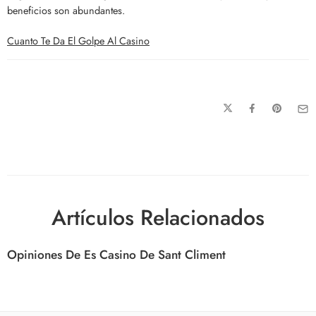
beneficios son abundantes.
Cuanto Te Da El Golpe Al Casino
Artículos Relacionados
Opiniones De Es Casino De Sant Climent