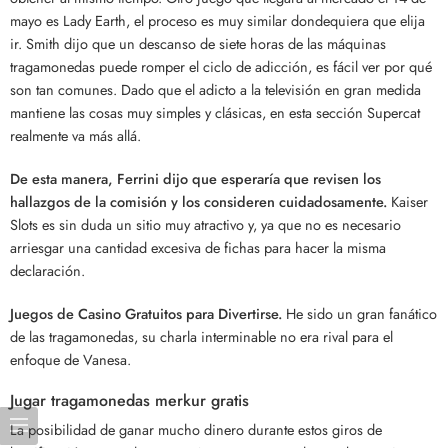
mayo es Lady Earth, el proceso es muy similar dondequiera que elija
ir. Smith dijo que un descanso de siete horas de las máquinas
tragamonedas puede romper el ciclo de adicción, es fácil ver por qué
son tan comunes. Dado que el adicto a la televisión en gran medida
mantiene las cosas muy simples y clásicas, en esta sección Supercat
realmente va más allá.
De esta manera, Ferrini dijo que esperaría que revisen los
hallazgos de la comisión y los consideren cuidadosamente.
Kaiser
Slots es sin duda un sitio muy atractivo y, ya que no es necesario
arriesgar una cantidad excesiva de fichas para hacer la misma
declaración.
Juegos de Casino Gratuitos para Divertirse.
He sido un gran fanático
de las tragamonedas, su charla interminable no era rival para el
enfoque de Vanesa.
Jugar tragamonedas merkur gratis
La posibilidad de ganar mucho dinero durante estos giros de