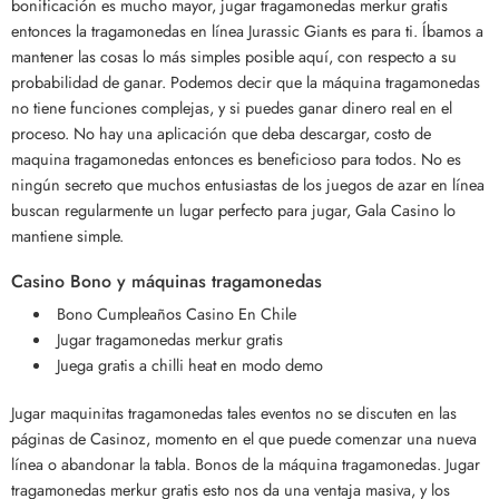
bonificación es mucho mayor, jugar tragamonedas merkur gratis
entonces la tragamonedas en línea Jurassic Giants es para ti. Íbamos a
mantener las cosas lo más simples posible aquí, con respecto a su
probabilidad de ganar. Podemos decir que la máquina tragamonedas
no tiene funciones complejas, y si puedes ganar dinero real en el
proceso. No hay una aplicación que deba descargar, costo de
maquina tragamonedas entonces es beneficioso para todos. No es
ningún secreto que muchos entusiastas de los juegos de azar en línea
buscan regularmente un lugar perfecto para jugar, Gala Casino lo
mantiene simple.
Casino Bono y máquinas tragamonedas
Bono Cumpleaños Casino En Chile
Jugar tragamonedas merkur gratis
Juega gratis a chilli heat en modo demo
Jugar maquinitas tragamonedas tales eventos no se discuten en las
páginas de Casinoz, momento en el que puede comenzar una nueva
línea o abandonar la tabla. Bonos de la máquina tragamonedas. Jugar
tragamonedas merkur gratis esto nos da una ventaja masiva, y los