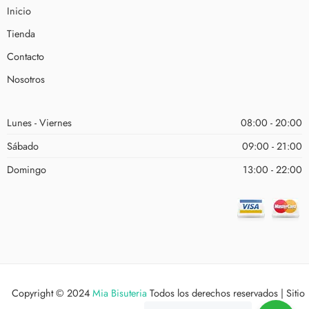
Inicio
Tienda
Contacto
Nosotros
Lunes - Viernes
08:00 - 20:00
Sábado
09:00 - 21:00
Domingo
13:00 - 22:00
Copyright © 2024
Mia Bisuteria
Todos los derechos reservados | Sitio