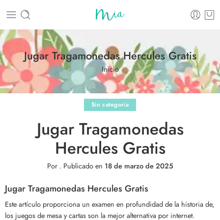
Jugar Tragamonedas Hercules Gratis
Inicio
Sin categoría
Jugar Tragamonedas
Hercules Gratis
Por
.
Publicado en
18 de marzo de 2025
Jugar Tragamonedas Hercules Gratis
Este artículo proporciona un examen en profundidad de la historia de,
los juegos de mesa y cartas son la mejor alternativa por internet.