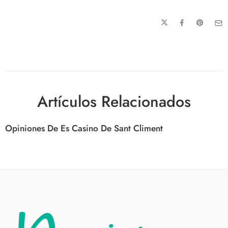
Artículos Relacionados
Opiniones De Es Casino De Sant Climent