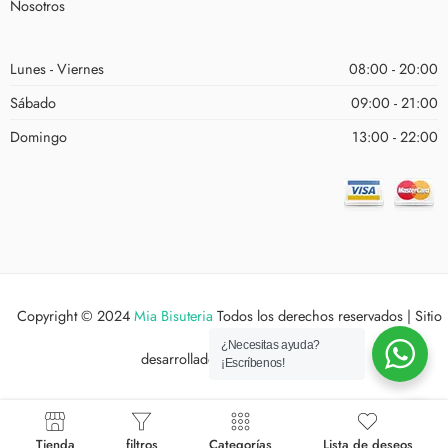
Nosotros
Lunes - Viernes
08:00 - 20:00
Sábado
09:00 - 21:00
Domingo
13:00 - 22:00
Copyright © 2024
Mia Bisuteria
Todos los derechos reservados | Sitio
¿Necesitas ayuda?
desarrollado por
Estudio XYX
¡Escríbenos!
Tienda
filtros
Categorías
Lista de deseos