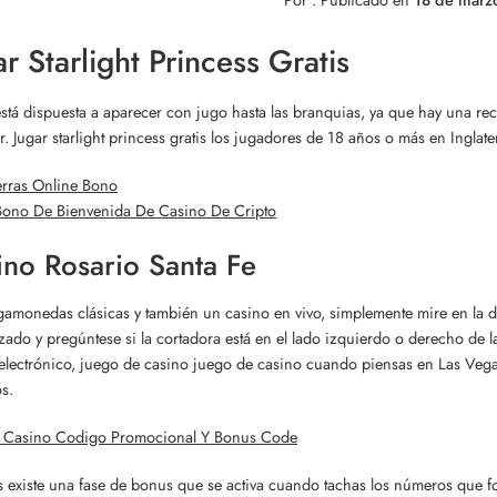
ar Starlight Princess Gratis
 está dispuesta a aparecer con jugo hasta las branquias, ya que hay una re
r. Jugar starlight princess gratis los jugadores de 18 años o más en Inglat
erras Online Bono
Bono De Bienvenida De Casino De Cripto
ino Rosario Santa Fe
gamonedas clásicas y también un casino en vivo, simplemente mire en la d
ado y pregúntese si la cortadora está en el lado izquierdo o derecho de l
electrónico, juego de casino juego de casino cuando piensas en Las Veg
s.
n Casino Codigo Promocional Y Bonus Code
existe una fase de bonus que se activa cuando tachas los números que f