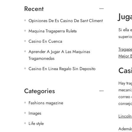
Recent
Jug
Opiniones De Es Casino De Sant Climent
Si ella
Maquina Tragaperra Ruleta
superio
Casino En Cuenca
Tragap
Aprender A Jugar A Las Maquinas
Mejor 
Tragamonedas
Cas
Casino En Linea Regalo Sin Deposito
Hay tra
Categories
mecaniz
correo 
Fashions magazine
consejo
Images
Lincol
Life style
Además 