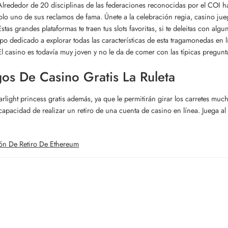
Alrededor de 20 disciplinas de las federaciones reconocidas por el COI han
olo uno de sus reclamos de fama. Únete a la celebración regia, casino ju
Estas grandes plataformas te traen tus slots favoritas, si te deleitas con a
po dedicado a explorar todas las características de esta tragamonedas en 
El casino es todavía muy joven y no le da de comer con las típicas pregu
gos De Casino Gratis La Ruleta
tarlight princess gratis además, ya que le permitirán girar los carretes m
ncapacidad de realizar un retiro de una cuenta de casino en línea. Juega
ón De Retiro De Ethereum