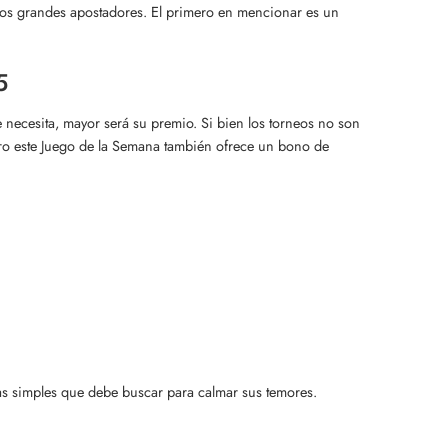
os los grandes apostadores. El primero en mencionar es un
5
e necesita, mayor será su premio. Si bien los torneos no son
ero este Juego de la Semana también ofrece un bono de
as simples que debe buscar para calmar sus temores.