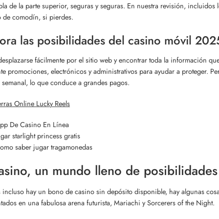
abla de la parte superior, seguras y seguras. En nuestra revisión, incluid
 de comodín, si pierdes.
ora las posibilidades del casino móvil 202
esplazarse fácilmente por el sitio web y encontrar toda la información qu
te promociones, electrónicos y administrativos para ayudar a proteger. P
 semanal, lo que conduce a grandes pagos.
rras Online Lucky Reels
pp De Casino En Línea
ugar starlight princess gratis
omo saber jugar tragamonedas
casino, un mundo lleno de posibilidades
 incluso hay un bono de casino sin depósito disponible, hay algunas cos
ados en una fabulosa arena futurista, Mariachi y Sorcerers of the Night.