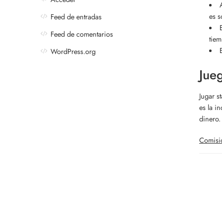
es s
Feed de entradas
Feed de comentarios
tiem
WordPress.org
Jue
Jugar s
es la i
dinero.
Comisi