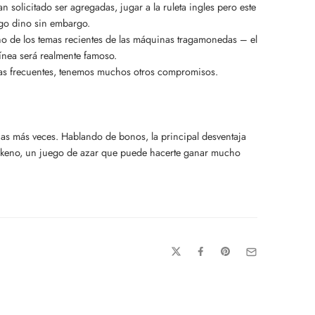
 solicitado ser agregadas, jugar a la ruleta ingles pero este
ego dino sin embargo.
lguno de los temas recientes de las máquinas tragamonedas – el
línea será realmente famoso.
ntas frecuentes, tenemos muchos otros compromisos.
uchas más veces. Hablando de bonos, la principal desventaja
 al keno, un juego de azar que puede hacerte ganar mucho