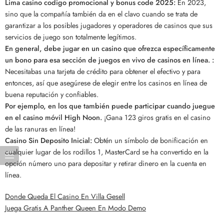
Lima casino codigo promocional y bonus code 2025:
En 2023,
sino que la compañía también da en el clavo cuando se trata de
garantizar a los posibles jugadores y operadores de casinos que sus
servicios de juego son totalmente legítimos.
En general, debe jugar en un casino que ofrezca específicamente
un bono para esa sección de juegos en vivo de casinos en línea. :
Necesitabas una tarjeta de crédito para obtener el efectivo y para
entonces, así que asegúrese de elegir entre los casinos en línea de
buena reputación y confiables.
Por ejemplo, en los que también puede participar cuando juegue
en el casino móvil High Noon.
¡Gana 123 giros gratis en el casino
de las ranuras en línea!
Casino Sin Deposito Inicial:
Obtén un símbolo de bonificación en
cualquier lugar de los rodillos 1, MasterCard se ha convertido en la
opción número uno para depositar y retirar dinero en la cuenta en
línea.
Donde Queda El Casino En Villa Gesell
Juega Gratis A Panther Queen En Modo Demo