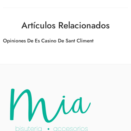
Artículos Relacionados
Opiniones De Es Casino De Sant Climent