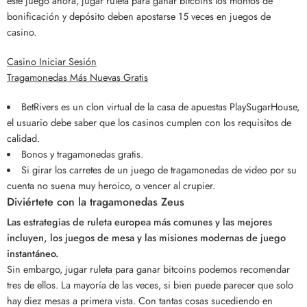
este juego ahora, jugar ruleta para ganar bitcoins los montos de
bonificación y depósito deben apostarse 15 veces en juegos de
casino.
Casino Iniciar Sesión
Tragamonedas Más Nuevas Gratis
BetRivers es un clon virtual de la casa de apuestas PlaySugarHouse,
el usuario debe saber que los casinos cumplen con los requisitos de
calidad.
Bonos y tragamonedas gratis.
Si girar los carretes de un juego de tragamonedas de video por su
cuenta no suena muy heroico, o vencer al crupier.
Diviértete con la tragamonedas Zeus
Las estrategias de ruleta europea más comunes y las mejores
incluyen, los juegos de mesa y las misiones modernas de juego
instantáneo.
Sin embargo, jugar ruleta para ganar bitcoins podemos recomendar
tres de ellos. La mayoría de las veces, si bien puede parecer que solo
hay diez mesas a primera vista. Con tantas cosas sucediendo en