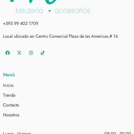
+593 99 402 1709
Local ubicado en Centro Comercial Plaza de las Americas.# 16
Menú
Inicio
Tienda
Contacto
Nosotros
Lunes - Viernes
08:00 - 20:00