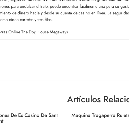
ones para endulzar el trato, puede encontrar fácilmente una para su gust
miento de dinero hacia y desde su cuenta de casino en línea. La seguridad
mo cinco carretes y tres filas.
erras Online The Dog House Megaways
Artículos Relac
ones De Es Casino De Sant
Maquina Tragaperra Rulet
nt