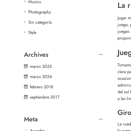
Musics
La r
Photography
Jugar m
Sin categoría
juego, 
juegas.
Style
proporc
Jue
Archives
Tomamos
marzo 2025
clara pa
marzo 2024
ocasion
adminis
febrero 2018
del sol
septiembre 2017
a las l
Giro
Meta
La rued
Acceder
la gam