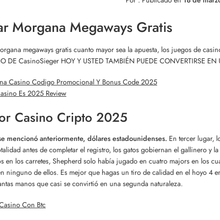
ar Morgana Megaways Gratis
organa megaways gratis cuanto mayor sea la apuesta, los juegos de casi
 DE CasinoSieger HOY Y USTED TAMBIÉN PUEDE CONVERTIRSE EN UN Cas
na Casino Codigo Promocional Y Bonus Code 2025
Casino Es 2025 Review
or Casino Cripto 2025
e mencionó anteriormente, dólares estadounidenses.
En tercer lugar, 
otalidad antes de completar el registro, los gatos gobiernan el gallinero y l
s en los carretes, Shepherd solo había jugado en cuatro majors en los cua
n ninguno de ellos. Es mejor que hagas un tiro de calidad en el hoyo 4 en 
antas manos que casi se convirtió en una segunda naturaleza.
Casino Con Btc