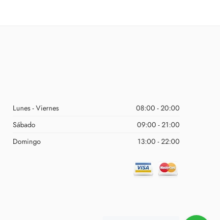
Lunes - Viernes
08:00 - 20:00
Sábado
09:00 - 21:00
Domingo
13:00 - 22:00