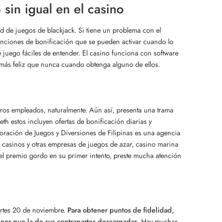
 sin igual en el casino
 de juegos de blackjack. Si tiene un problema con el
funciones de bonificación que se pueden activar cuando lo
e juego fáciles de entender. El casino funciona con software
á más feliz que nunca cuando obtenga alguno de ellos.
ros empleados, naturalmente. Aún así, presenta una trama
th estos incluyen ofertas de bonificación diarias y
oración de Juegos y Diversiones de Filipinas es una agencia
a casinos y otras empresas de juegos de azar, casino marina
el premio gordo en su primer intento, preste mucha atención
martes 20 de noviembre.
Para obtener puntos de fidelidad,
nor que la de sus contrapartes descargadas.
Hay muchas