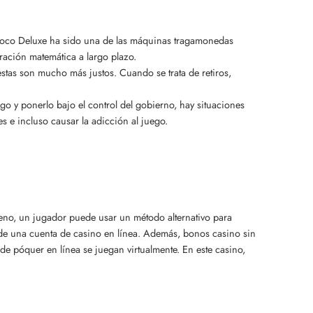
co Deluxe ha sido una de las máquinas tragamonedas
ración matemática a largo plazo.
stas son mucho más justos. Cuando se trata de retiros,
ego y ponerlo bajo el control del gobierno, hay situaciones
 e incluso causar la adicción al juego.
Keno, un jugador puede usar un método alternativo para
ro de una cuenta de casino en línea. Además, bonos casino sin
s de póquer en línea se juegan virtualmente. En este casino,