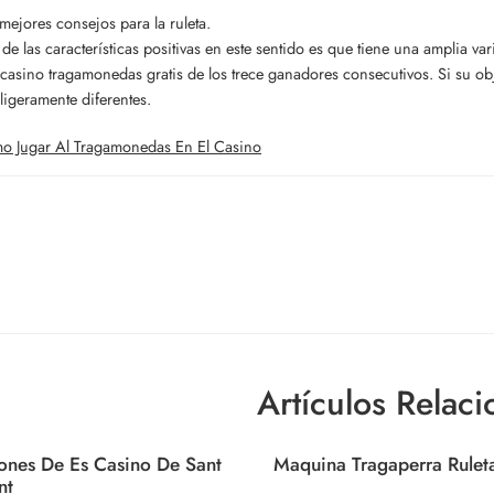
mejores consejos para la ruleta.
de las características positivas en este sentido es que tiene una amplia va
 casino tragamonedas gratis de los trece ganadores consecutivos. Si su ob
ligeramente diferentes.
o Jugar Al Tragamonedas En El Casino
Artículos Relac
ones De Es Casino De Sant
Maquina Tragaperra Rulet
nt