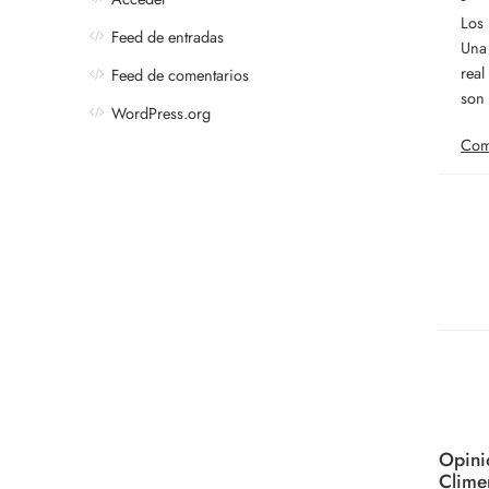
Los 
Feed de entradas
Una 
real
Feed de comentarios
son 
WordPress.org
Com
Opini
Clime