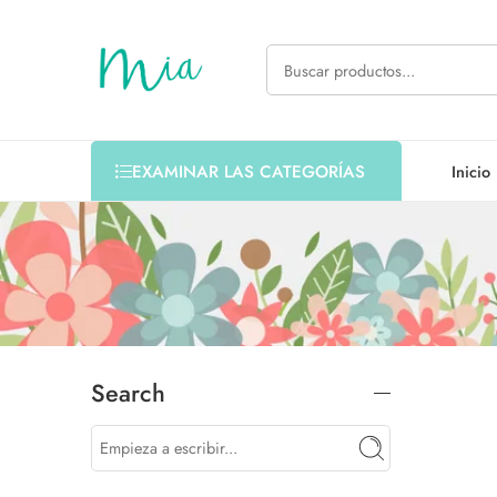
Inicio
EXAMINAR LAS CATEGORÍAS
Search