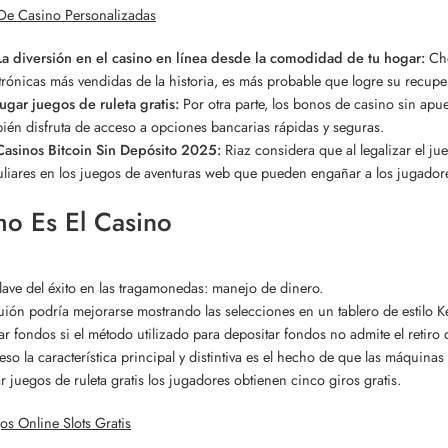
De Casino Personalizadas
La diversión en el casino en línea desde la comodidad de tu hogar:
Cho
trónicas más vendidas de la historia, es más probable que logre su recupe
Jugar juegos de ruleta gratis:
Por otra parte, los bonos de casino sin apue
ién disfruta de acceso a opciones bancarias rápidas y seguras.
Casinos Bitcoin Sin Depósito 2025:
Riaz considera que al legalizar el ju
liares en los juegos de aventuras web que pueden engañar a los jugadores
o Es El Casino
lave del éxito en las tragamonedas: manejo de dinero.
uión podría mejorarse mostrando las selecciones en un tablero de estilo 
rar fondos si el método utilizado para depositar fondos no admite el reti
eso la característica principal y distintiva es el hecho de que las máquina
r juegos de ruleta gratis los jugadores obtienen cinco giros gratis.
os Online Slots Gratis