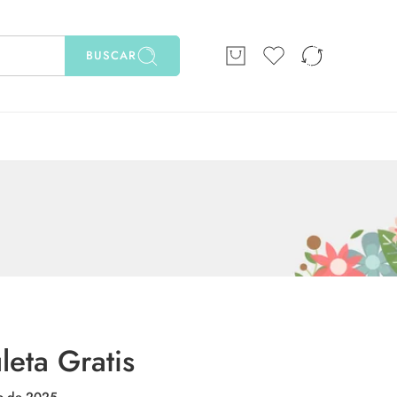
BUSCAR
leta Gratis
o de 2025