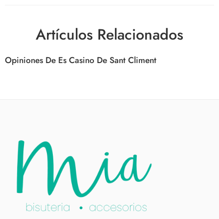
Artículos Relacionados
Opiniones De Es Casino De Sant Climent